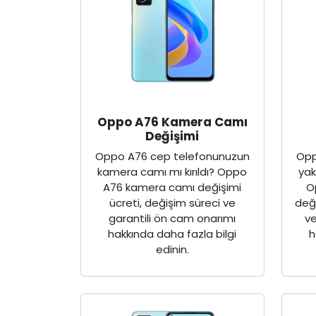
Oppo A76 Kamera Camı
Değişimi
Oppo A76 cep telefonunuzun
Opp
kamera camı mı kırıldı? Oppo
yak
A76 kamera camı değişimi
O
ücreti, değişim süreci ve
deği
garantili ön cam onarımı
ve
hakkında daha fazla bilgi
h
edinin.