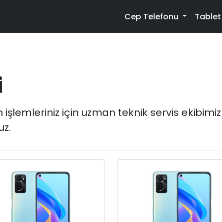
Cep Telefonu
Table
i
emleriniz için uzman teknik servis ekibimiz ile
uz.