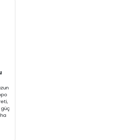
u
uzun
ppo
eti,
i güç
aha