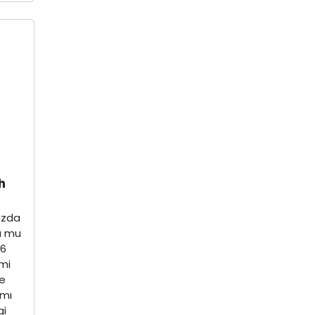
h
uzda
u mu
76
mi
ve
ımı
gi