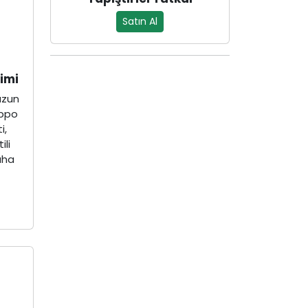
Satın Al
imi
uzun
Oppo
i,
ili
aha