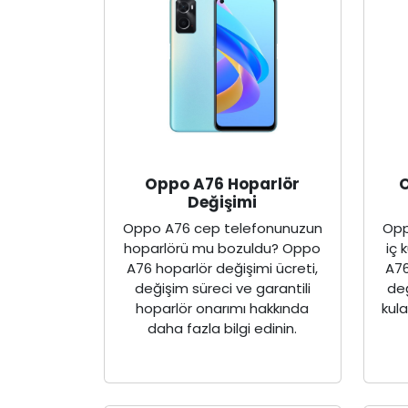
Oppo A76 Hoparlör
O
Değişimi
Oppo A76 cep telefonunuzun
Opp
hoparlörü mu bozuldu? Oppo
iç 
A76 hoparlör değişimi ücreti,
A76
değişim süreci ve garantili
değ
hoparlör onarımı hakkında
kul
daha fazla bilgi edinin.