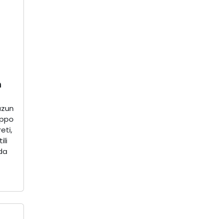
n
uzun
Oppo
eti,
ili
da
.