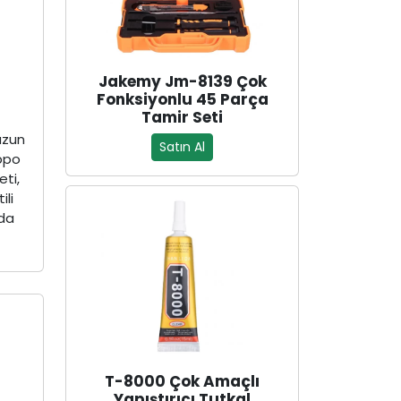
Jakemy Jm-8139 Çok
a
Fonksiyonlu 45 Parça
Tamir Seti
uzun
Satın Al
ppo
eti,
ili
nda
.
T-8000 Çok Amaçlı
Yapıştırıcı Tutkal