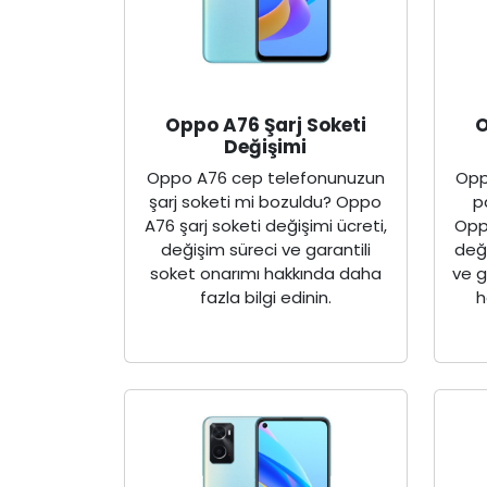
Oppo A76 Şarj Soketi
O
Değişimi
Oppo A76 cep telefonunuzun
Opp
şarj soketi mi bozuldu? Oppo
p
A76 şarj soketi değişimi ücreti,
Opp
değişim süreci ve garantili
deği
soket onarımı hakkında daha
ve g
fazla bilgi edinin.
h