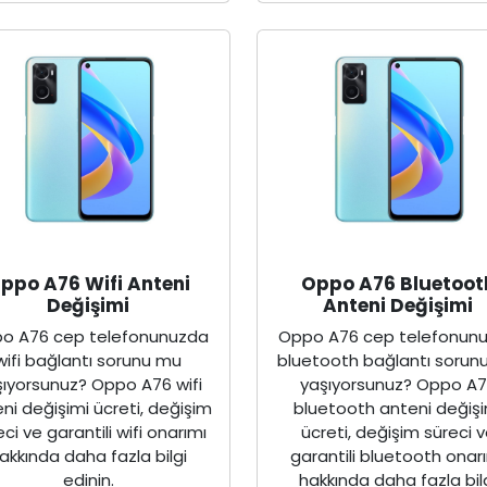
ppo A76 Wifi Anteni
Oppo A76 Bluetoot
Değişimi
Anteni Değişimi
o A76 cep telefonunuzda
Oppo A76 cep telefonun
wifi bağlantı sorunu mu
bluetooth bağlantı sorun
şıyorsunuz? Oppo A76 wifi
yaşıyorsunuz? Oppo A
ni değişimi ücreti, değişim
bluetooth anteni değişi
eci ve garantili wifi onarımı
ücreti, değişim süreci 
akkında daha fazla bilgi
garantili bluetooth onar
edinin.
hakkında daha fazla bil