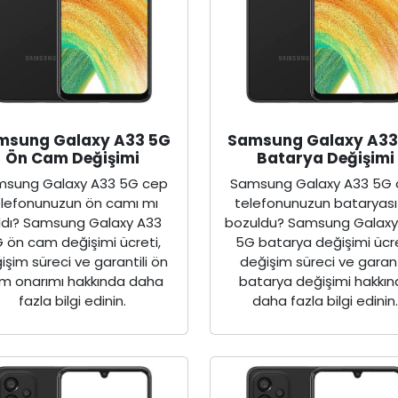
msung Galaxy A33 5G
Samsung Galaxy A33
Ön Cam Değişimi
Batarya Değişimi
sung Galaxy A33 5G cep
Samsung Galaxy A33 5G
elefonunuzun ön camı mı
telefonunuzun bataryası
rıldı? Samsung Galaxy A33
bozuldu? Samsung Galaxy
 ön cam değişimi ücreti,
5G batarya değişimi ücre
işim süreci ve garantili ön
değişim süreci ve garant
m onarımı hakkında daha
batarya değişimi hakkı
fazla bilgi edinin.
daha fazla bilgi edinin