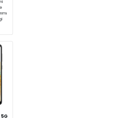
mi
ve
rımı
gi
 5G