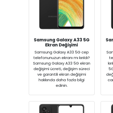
Samsung Galaxy A33 5G
Sa
Ekran Değişimi
Samsung Galaxy A33 5G cep
Sam
telefonunuzun ekranı mı kırıldı?
t
Samsung Galaxy A33 5G ekran
kı
değişimi ücreti, değişim süreci
5G
ve garantili ekran değişimi
değ
hakkında daha fazla bilgi
ca
edinin.