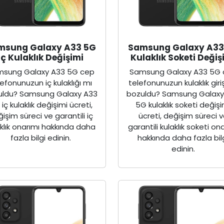
msung Galaxy A33 5G
Samsung Galaxy A33
İç Kulaklık Değişimi
Kulaklık Soketi Değiş
sung Galaxy A33 5G cep
Samsung Galaxy A33 5G
lefonunuzun iç kulaklığı mı
telefonunuzun kulaklık giri
uldu? Samsung Galaxy A33
bozuldu? Samsung Galaxy
iç kulaklık değişimi ücreti,
5G kulaklık soketi değişi
işim süreci ve garantili iç
ücreti, değişim süreci 
aklık onarımı hakkında daha
garantili kulaklık soketi on
fazla bilgi edinin.
hakkında daha fazla bil
edinin.