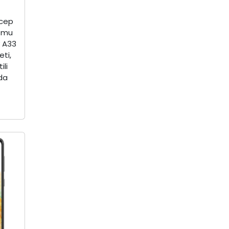
 cep
u mu
 A33
ti,
ili
da
.