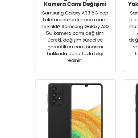
Kamera Camı Değişimi
Yak
Samsung Galaxy A33 5G cep
Sam
telefonunuzun kamera camı
tele
mı kırıldı? Samsung Galaxy A33
mü 
5G kamera camı değişimi
ücreti, değişim süreci ve
deği
garantili ön cam onarımı
ve
hakkında daha fazla bilgi
h
edinin.