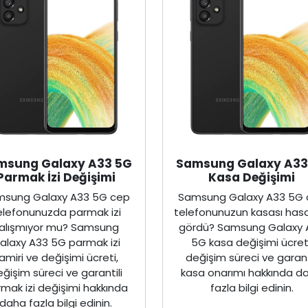
msung Galaxy A33 5G
Samsung Galaxy A33
Parmak İzi Değişimi
Kasa Değişimi
sung Galaxy A33 5G cep
Samsung Galaxy A33 5G
elefonunuzda parmak izi
telefonunuzun kasası has
alışmıyor mu? Samsung
gördü? Samsung Galaxy 
alaxy A33 5G parmak izi
5G kasa değişimi ücreti
amiri ve değişimi ücreti,
değişim süreci ve garant
ğişim süreci ve garantili
kasa onarımı hakkında d
mak izi değişimi hakkında
fazla bilgi edinin.
daha fazla bilgi edinin.