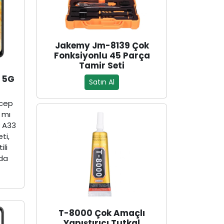
Jakemy Jm-8139 Çok
Fonksiyonlu 45 Parça
Tamir Seti
 5G
Satın Al
 cep
 mı
 A33
ti,
ili
nda
.
T-8000 Çok Amaçlı
Yapıştırıcı Tutkal