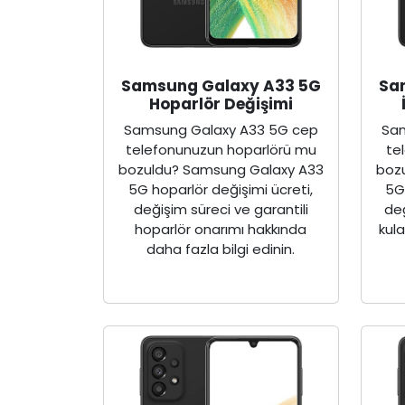
Samsung Galaxy A33 5G
Sa
Hoparlör Değişimi
Samsung Galaxy A33 5G cep
Sam
telefonunuzun hoparlörü mu
te
bozuldu? Samsung Galaxy A33
boz
5G hoparlör değişimi ücreti,
5G 
değişim süreci ve garantili
değ
hoparlör onarımı hakkında
kul
daha fazla bilgi edinin.