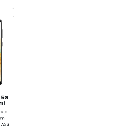
 5G
mi
 cep
 mı
 A33