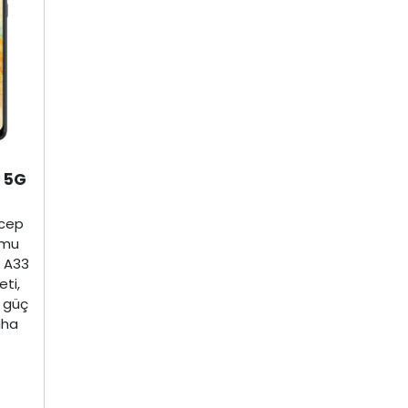
 5G
i
 cep
 mu
 A33
ti,
i güç
aha