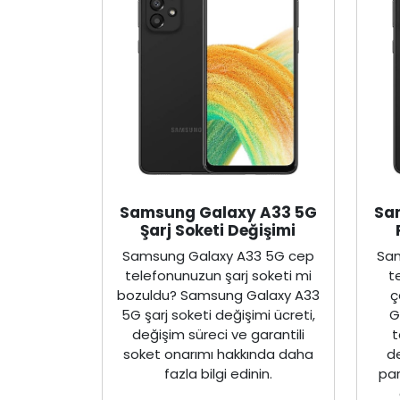
Samsung Galaxy A33 5G
Sa
Şarj Soketi Değişimi
Samsung Galaxy A33 5G cep
Sam
telefonunuzun şarj soketi mi
t
bozuldu? Samsung Galaxy A33
ç
5G şarj soketi değişimi ücreti,
G
değişim süreci ve garantili
t
soket onarımı hakkında daha
de
fazla bilgi edinin.
par