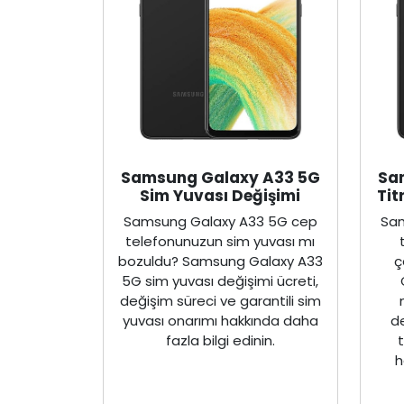
Samsung Galaxy A33 5G
Sa
Sim Yuvası Değişimi
Tit
Samsung Galaxy A33 5G cep
Sam
telefonunuzun sim yuvası mı
bozuldu? Samsung Galaxy A33
ç
5G sim yuvası değişimi ücreti,
değişim süreci ve garantili sim
yuvası onarımı hakkında daha
de
fazla bilgi edinin.
h