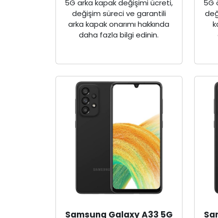
5G arka kapak değişimi ücreti,
5G 
değişim süreci ve garantili
değ
arka kapak onarımı hakkında
k
daha fazla bilgi edinin.
Samsung Galaxy A33 5G
Sa