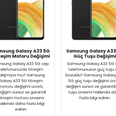
msung Galaxy A33 5G
Samsung Galaxy A33
reşim Motoru Değişimi
Güç Tuşu Değişim
sung Galaxy A33 5G cep
Samsung Galaxy A33 5G
telefonunuzda titreşim
telefonunuzun güç tuşu
alışmıyor mu? Samsung
bozuldu? Samsung Galaxy
Galaxy A33 5G titreşim
5G güç tuşu değişimi ücre
motoru değişimi ücreti,
değişim süreci ve garantil
ğişim süreci ve garantili
tuşu onarımı hakkında d
titreşim motoru onarımı
fazla bilgi edinin.
akkında daha fazla bilgi
edinin.