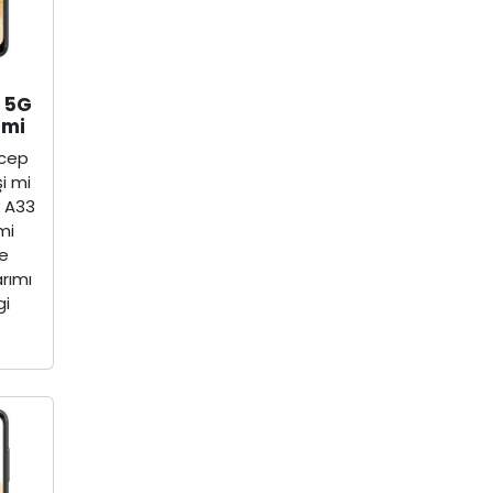
 5G
imi
 cep
şi mi
 A33
mi
ve
arımı
gi