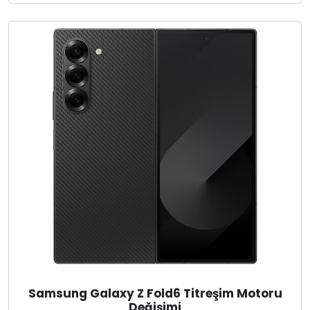
Samsung Galaxy Z Fold6 Titreşim Motoru
Değişimi