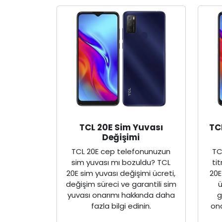
TCL 20E Sim Yuvası
TC
Değişimi
TCL 20E cep telefonunuzun
TC
sim yuvası mı bozuldu? TCL
ti
20E sim yuvası değişimi ücreti,
20E
değişim süreci ve garantili sim
ü
yuvası onarımı hakkında daha
g
fazla bilgi edinin.
on