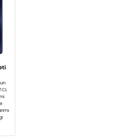
eti
zun
 TCL
imi
ve
arımı
gi