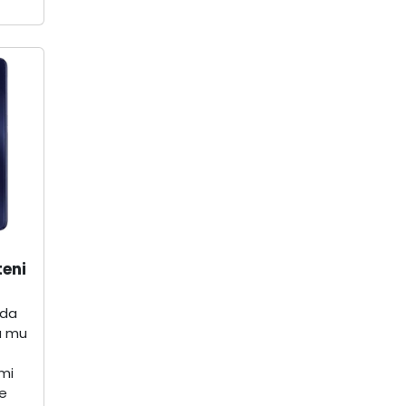
teni
zda
u mu
mi
ve