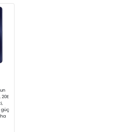
zun
 20E
i,
i güç
aha