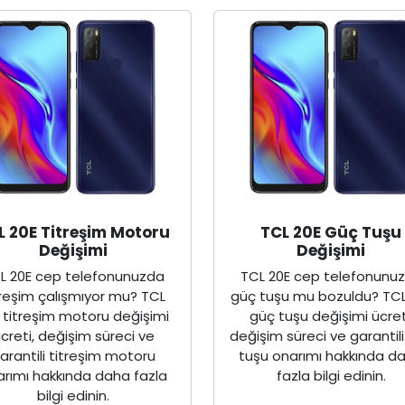
L 20E Titreşim Motoru
TCL 20E Güç Tuşu
Değişimi
Değişimi
L 20E cep telefonunuzda
TCL 20E cep telefonunu
treşim çalışmıyor mu? TCL
güç tuşu mu bozuldu? TCL
 titreşim motoru değişimi
güç tuşu değişimi ücret
creti, değişim süreci ve
değişim süreci ve garantil
arantili titreşim motoru
tuşu onarımı hakkında d
arımı hakkında daha fazla
fazla bilgi edinin.
bilgi edinin.