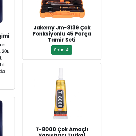
Jakemy Jm-8139 Çok
Fonksiyonlu 45 Parça
şimi
Tamir Seti
zun
Satın Al
 20E
,
ili
nda
.
T-8000 Çok Amaçlı
Yapıştırıcı Tutkal