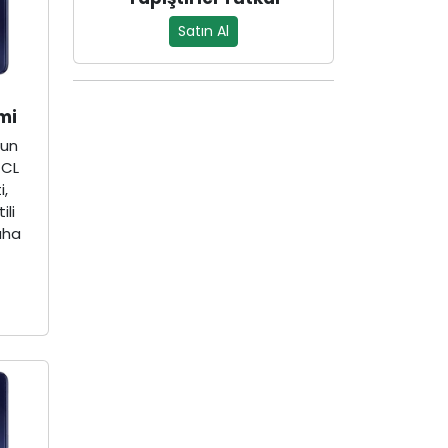
Satın Al
mi
zun
TCL
i,
ili
aha