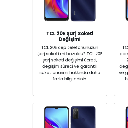
TCL 20E Şarj Soketi
Değişimi
TCL 20E cep telefonunuzun
TC
şarj soketi mi bozuldu? TCL 20E
par
şarj soketi değişimi ücreti,
değişim süreci ve garantili
deği
soket onarımı hakkında daha
ve g
fazla bilgi edinin.
h