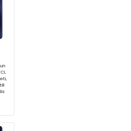
zun
TCL
eti,
ili
da
.