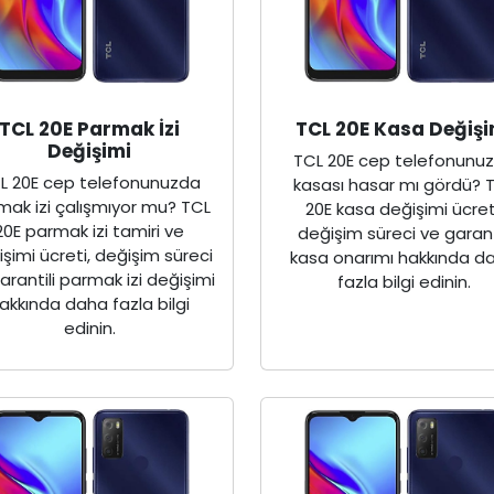
TCL 20E Parmak İzi
TCL 20E Kasa Değişi
Değişimi
TCL 20E cep telefonunu
L 20E cep telefonunuzda
kasası hasar mı gördü? 
mak izi çalışmıyor mu? TCL
20E kasa değişimi ücret
20E parmak izi tamiri ve
değişim süreci ve garant
şimi ücreti, değişim süreci
kasa onarımı hakkında d
arantili parmak izi değişimi
fazla bilgi edinin.
akkında daha fazla bilgi
edinin.