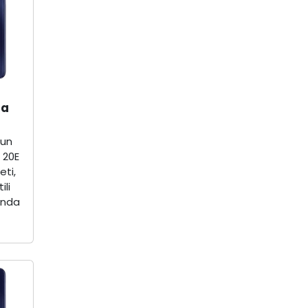
ra
zun
 20E
eti,
ili
ında
.