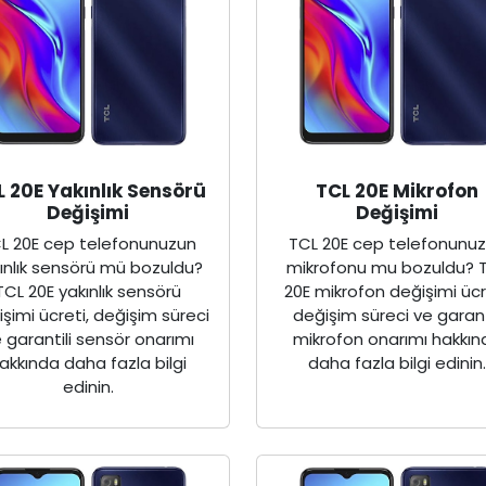
L 20E Yakınlık Sensörü
TCL 20E Mikrofon
Değişimi
Değişimi
L 20E cep telefonunuzun
TCL 20E cep telefonunu
ınlık sensörü mü bozuldu?
mikrofonu mu bozuldu? 
TCL 20E yakınlık sensörü
20E mikrofon değişimi ücr
şimi ücreti, değişim süreci
değişim süreci ve garant
 garantili sensör onarımı
mikrofon onarımı hakkın
akkında daha fazla bilgi
daha fazla bilgi edinin
edinin.