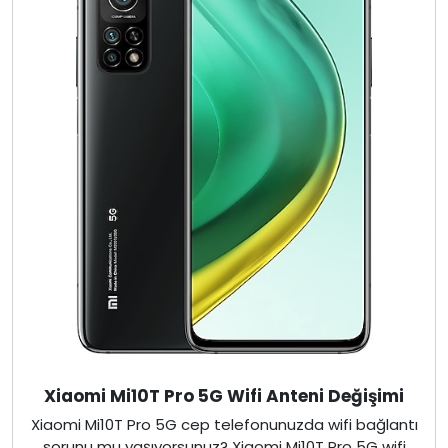
Xiaomi Mi10T Pro 5G Wifi Anteni Değişimi
Xiaomi Mi10T Pro 5G cep telefonunuzda wifi bağlantı
sorunu mu yaşıyorsunuz? Xiaomi Mi10T Pro 5G wifi