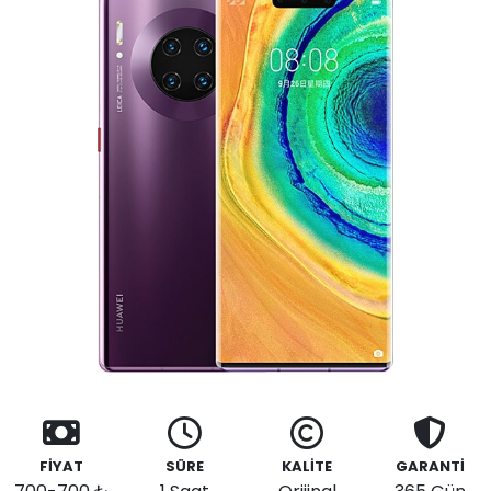
FİYAT
SÜRE
KALİTE
GARANTİ