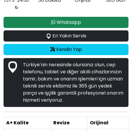
1575-2450
30 Dakika
Orijinal
365 Gün
₺
Whatsapp
En Yakın Servis
Kendin Yap
Türkiye'nin neresinde olursanız olun, cep
telefonu, tablet ve diğer akıllı cihazlarınızın
tamir, bakım ve onarım işlemleri için uzman
teknik servis ekibimiz ile 365 gün yedek
parça ve işçilik garantili profesyonel onarım
hizmeti veriyoruz.
A+ Kalite
Revize
Orijinal