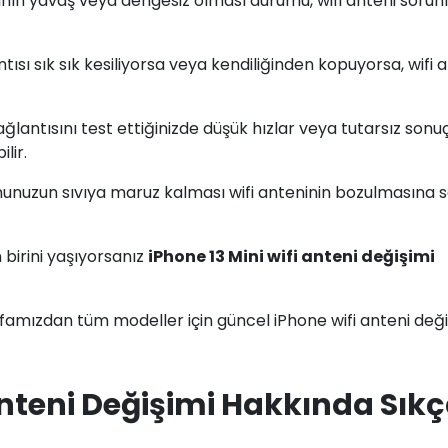
sının yavaş veya dengesiz olması durumu, wifi anteni sorun
ntısı sık sık kesiliyorsa veya kendiliğinden kopuyorsa, wifi 
ğlantısını test ettiğinizde düşük hızlar veya tutarsız sonu
lir.
fonunuzun sıvıya maruz kalması wifi anteninin bozulmasına
birini yaşıyorsanız
iPhone 13 Mini wifi anteni değişimi
amızdan tüm modeller için güncel iPhone wifi anteni deği
Anteni Değişimi Hakkında Sık