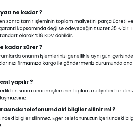
iyatı ne kadar ?
en sonra tamir işleminin toplam maliyetini parça ücreti ve i
uz garanti kapsamında değilse ödeyeceğiniz ücret 35 ₺'dir.
 standart olarak %18 KDV dahildir.
ne kadar sürer ?
larda onarım işlemlerinizi genellikle aynı gün içerisind
ihazlarınızı firmamıza kargo ile göndermeniz durumunda on
sıl yapılır ?
celedikten sonra onarım işleminin toplam maliyetini tarafını
ılaşmazsınız.
ırasında telefonumdaki bilgiler silinir mi ?
deki bilgiler silinmez. Eğer telefonunuzun içerisindeki bilg
z.