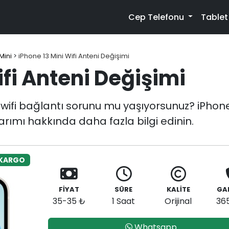
Cep Telefonu
Table
Mini
>
iPhone 13 Mini Wifi Anteni Değişimi
ifi Anteni Değişimi
ifi bağlantı sorunu mu yaşıyorsunuz? iPhone 1
narımı hakkında daha fazla bilgi edinin.
 KARGO
FİYAT
SÜRE
KALİTE
GA
35-35 ₺
1 Saat
Orijinal
36
Whatsapp