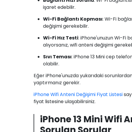
Bağlantı Hızı Sorunu
: Wi-Fi bağlantı
işaret edebilir.
Wi-Fi Bağlantı Kopması
: Wi-Fi bağla
değişimi gerekebilir.
Wi-Fi Hız Testi
: iPhone'unuzun Wi-Fi ba
alıyorsanız, wifi anteni değişimi gerekebi
Sıvı Teması
: iPhone 13 Mini cep tele
olabilir.
Eğer iPhone'unuzda yukarıdaki sorunlardan 
yaptırmanız gerekir.
iPhone Wifi Anteni Değişimi Fiyat Listesi
sayf
fiyat listesine ulaşabilirsiniz.
iPhone 13 Mini Wifi 
Sorulan Sorular