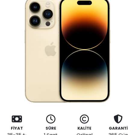
FİYAT
SÜRE
KALİTE
GARANTİ