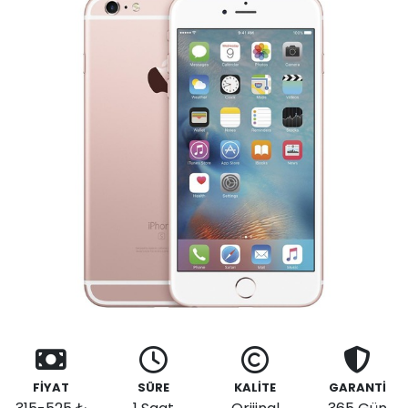
FİYAT
SÜRE
KALİTE
GARANTİ