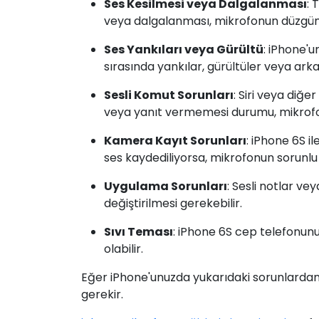
Ses Kesilmesi veya Dalgalanması
: 
veya dalgalanması, mikrofonun düzgün ça
Ses Yankıları veya Gürültü
: iPhone'
sırasında yankılar, gürültüler veya arka 
Sesli Komut Sorunları
: Siri veya diğ
veya yanıt vermemesi durumu, mikrofon 
Kamera Kayıt Sorunları
: iPhone 6S i
ses kaydediliyorsa, mikrofonun sorunlu 
Uygulama Sorunları
: Sesli notlar v
değiştirilmesi gerekebilir.
Sıvı Teması
: iPhone 6S cep telefonu
olabilir.
Eğer iPhone'unuzda yukarıdaki sorunlardan 
gerekir.