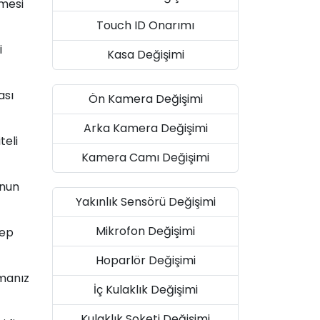
lmesi
Touch ID Onarımı
i
Kasa Değişimi
ası
Ön Kamera Değişimi
Arka Kamera Değişimi
teli
Kamera Camı Değişimi
onun
Yakınlık Sensörü Değişimi
Mikrofon Değişimi
bep
Hoparlör Değişimi
manız
İç Kulaklık Değişimi
Kulaklık Soketi Değişimi