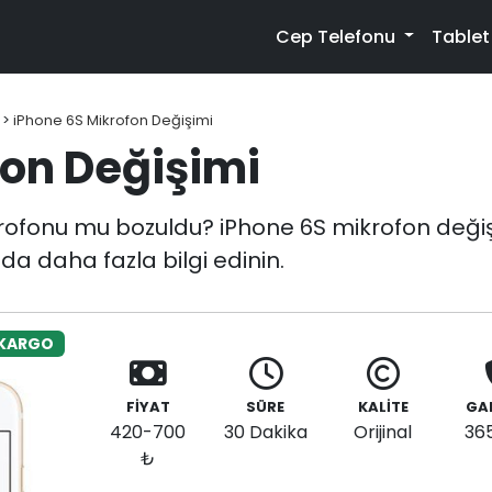
Cep Telefonu
Table
>
iPhone 6S Mikrofon Değişimi
fon Değişimi
ofonu mu bozuldu? iPhone 6S mikrofon değişi
da daha fazla bilgi edinin.
 KARGO
FİYAT
SÜRE
KALİTE
GA
420-700
30 Dakika
Orijinal
36
₺