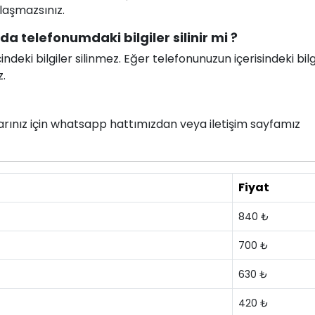
ılaşmazsınız.
a telefonumdaki bilgiler silinir mi ?
deki bilgiler silinmez. Eğer telefonunuzun içerisindeki bilg
z.
nlarınız için whatsapp hattımızdan veya iletişim sayfamız
Fiyat
840 ₺
700 ₺
630 ₺
420 ₺