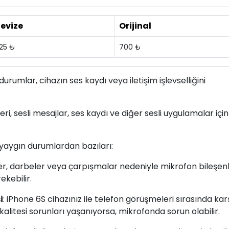
evize
Orijinal
25 ₺
700 ₺
urumlar, cihazın ses kaydı veya iletişim işlevselliğini
 sesli mesajlar, ses kaydı ve diğer sesli uygulamalar için 
yaygın durumlardan bazıları:
r, darbeler veya çarpışmalar nedeniyle mikrofon bileşenl
kebilir.
i
: iPhone 6S cihazınız ile telefon görüşmeleri sırasında kar
alitesi sorunları yaşanıyorsa, mikrofonda sorun olabilir.