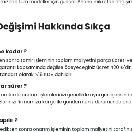
mızdan tüm modeller için güncel iPhone mikrofon değişimi
Değişimi Hakkında Sıkça
ne kadar ?
en sonra tamir işleminin toplam maliyetini parça ücreti ve i
uz garanti kapsamında değilse ödeyeceğiniz ücret 420 ₺'dir
 standart olarak %18 KDV dahildir.
ar sürer ?
larda onarım işlemlerinizi genellikle aynı gün içerisind
ihazlarınızı firmamıza kargo ile göndermeniz durumunda on
pılır ?
celedikten sonra onarım işleminin toplam maliyetini tarafını