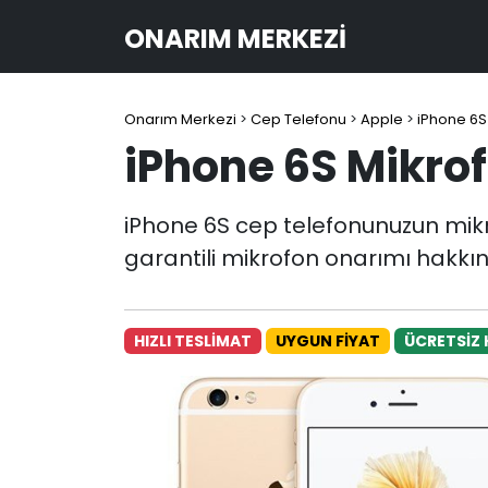
ONARIM MERKEZI
Onarım Merkezi
>
Cep Telefonu
>
Apple
>
iPhone 6S
iPhone 6S Mikro
iPhone 6S cep telefonunuzun mikr
garantili mikrofon onarımı hakkın
HIZLI TESLİMAT
UYGUN FİYAT
ÜCRETSİZ