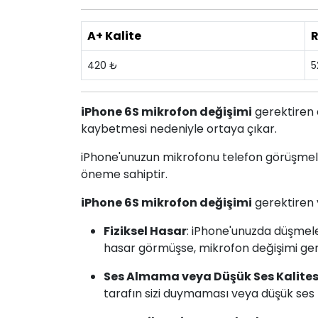
A+ Kalite
R
420 ₺
5
iPhone 6S mikrofon değişimi
gerektiren d
kaybetmesi nedeniyle ortaya çıkar.
iPhone'unuzun mikrofonu telefon görüşmeleri,
öneme sahiptir.
iPhone 6S mikrofon değişimi
gerektiren 
Fiziksel Hasar
: iPhone'unuzda düşmele
hasar görmüşse, mikrofon değişimi gere
Ses Almama veya Düşük Ses Kalites
tarafın sizi duymaması veya düşük ses k