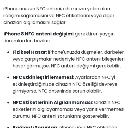
iPhone'unuzun NFC anteni, cihazınızın yakın alan
iletişimi sağlamasını ve NFC etiketlerini veya diğer
cihazları algılamasını sağlar.
iPhone 8 NFC anteni değişimi
gerektiren yaygın
durumlardan bazıları:
Fiziksel Hasar
: iPhone'unuzda düşmeler, darbeler
veya çarpışmalar nedeniyle NFC anteni bileşenleri
hasar görmüşse, NFC anteni değişimi gerekebilir.
NFC Etkinleştirilememesi
: Ayarlardan NFC'yi
etkinleştirdiğinizde cihazın NFC özelliği devreye
girmiyorsa, NFC anteninde sorun olabilir.
NFC Etiketlerinin Algılanmaması
: Cihazın NFC
etiketlerini algılayamaması veya yanıt vermemesi
durumu, NFC anteni sorunlarını gösterebilir.
Bağlantı Sorunları
: iPhone'unuz NFC etiketleri