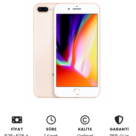
FİYAT
SÜRE
KALİTE
GARANTİ