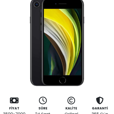
FİYAT
SÜRE
KALİTE
GARANTİ