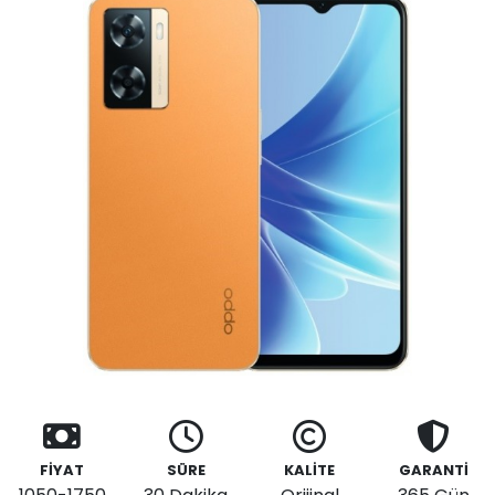
FİYAT
SÜRE
KALİTE
GARANTİ