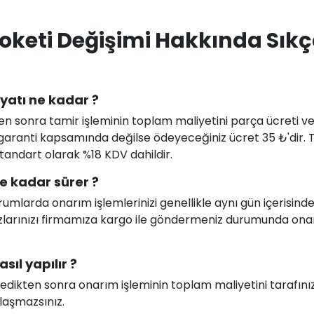
oketi Değişimi Hakkında Sık
iyatı ne kadar ?
en sonra tamir işleminin toplam maliyetini parça ücreti ve i
uz garanti kapsamında değilse ödeyeceğiniz ücret 35 ₺'dir.
 standart olarak %18 KDV dahildir.
e kadar sürer ?
larda onarım işlemlerinizi genellikle aynı gün içerisind
ihazlarınızı firmamıza kargo ile göndermeniz durumunda on
sıl yapılır ?
celedikten sonra onarım işleminin toplam maliyetini tarafını
ılaşmazsınız.