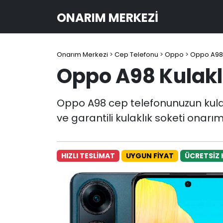
ONARIM MERKEZI
Onarım Merkezi
>
Cep Telefonu
>
Oppo
>
Oppo A98
Oppo A98 Kulakl
Oppo A98 cep telefonunuzun kulakl
ve garantili kulaklık soketi onarı
HIZLI TESLİMAT
UYGUN FİYAT
ÜCRETSİZ