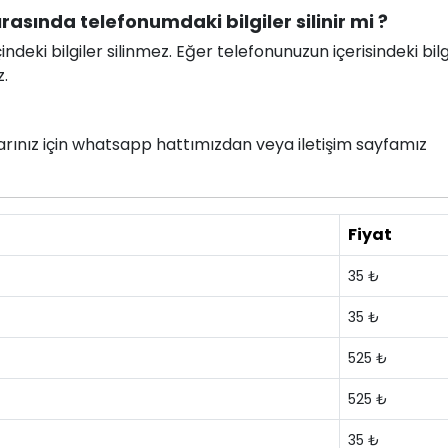
rasında telefonumdaki bilgiler silinir mi ?
deki bilgiler silinmez. Eğer telefonunuzun içerisindeki bilg
z.
nlarınız için whatsapp hattımızdan veya iletişim sayfamız
Fiyat
35 ₺
35 ₺
525 ₺
525 ₺
35 ₺