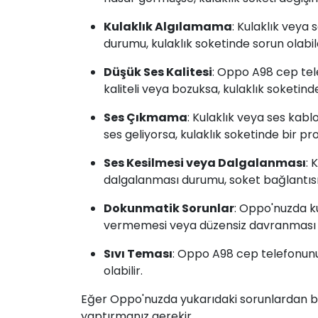
Kulaklık Algılamama
: Kulaklık veya
durumu, kulaklık soketinde sorun olabil
Düşük Ses Kalitesi
: Oppo A98 cep tel
kaliteli veya bozuksa, kulaklık soketinde
Ses Çıkmama
: Kulaklık veya ses kab
ses geliyorsa, kulaklık soketinde bir pro
Ses Kesilmesi veya Dalgalanması
: 
dalgalanması durumu, soket bağlantısın
Dokunmatik Sorunlar
: Oppo'nuzda k
vermemesi veya düzensiz davranması d
Sıvı Teması
: Oppo A98 cep telefonunu
olabilir.
Eğer Oppo'nuzda yukarıdaki sorunlardan bi
yaptırmanız gerekir.