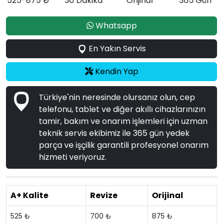
525-875 ₺
30 Dakika
Orijinal
365 Gün
Whatsapp
En Yakın Servis
Kendin Yap
Türkiye'nin neresinde olursanız olun, cep
telefonu, tablet ve diğer akıllı cihazlarınızın
tamir, bakım ve onarım işlemleri için uzman
teknik servis ekibimiz ile 365 gün yedek
parça ve işçilik garantili profesyonel onarım
hizmeti veriyoruz.
A+ Kalite
Revize
Orijinal
525 ₺
700 ₺
875 ₺