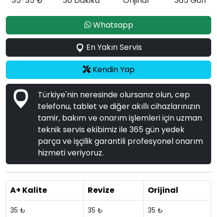
35-35 ₺
30 Dakika
Orijinal
365 Gün
Whatsapp
En Yakın Servis
Kendin Yap
Türkiye'nin neresinde olursanız olun, cep
telefonu, tablet ve diğer akıllı cihazlarınızın
tamir, bakım ve onarım işlemleri için uzman
teknik servis ekibimiz ile 365 gün yedek
parça ve işçilik garantili profesyonel onarım
hizmeti veriyoruz.
A+ Kalite
Revize
Orijinal
35 ₺
35 ₺
35 ₺