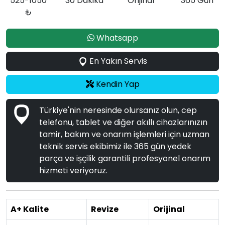
525-1050
30 Dakika
Orijinal
365 Gün
₺
Whatsapp
En Yakın Servis
Kendin Yap
Türkiye'nin neresinde olursanız olun, cep
telefonu, tablet ve diğer akıllı cihazlarınızın
tamir, bakım ve onarım işlemleri için uzman
teknik servis ekibimiz ile 365 gün yedek
parça ve işçilik garantili profesyonel onarım
hizmeti veriyoruz.
A+ Kalite
Revize
Orijinal