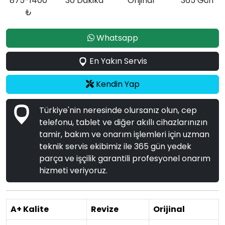
875-1400
30 Dakika
Orijinal
365 Gün
₺
Whatsapp
En Yakın Servis
Kendin Yap
Türkiye'nin neresinde olursanız olun, cep
telefonu, tablet ve diğer akıllı cihazlarınızın
tamir, bakım ve onarım işlemleri için uzman
teknik servis ekibimiz ile 365 gün yedek
parça ve işçilik garantili profesyonel onarım
hizmeti veriyoruz.
A+ Kalite
Revize
Orijinal