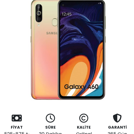
FİYAT
SÜRE
KALİTE
GARANTİ