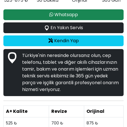
525-875 ₺
30 Dakika
Orijinal
365 Gün
Whatsapp
En Yakın Servis
Kendin Yap
Türkiye'nin neresinde olursanız olun, cep
telefonu, tablet ve diğer akıllı cihazlarınızın
tamir, bakım ve onarım işlemleri için uzman
teknik servis ekibimiz ile 365 gün yedek
parça ve işçilik garantili profesyonel onarım
hizmeti veriyoruz.
A+ Kalite
Revize
Orijinal
525 ₺
700 ₺
875 ₺