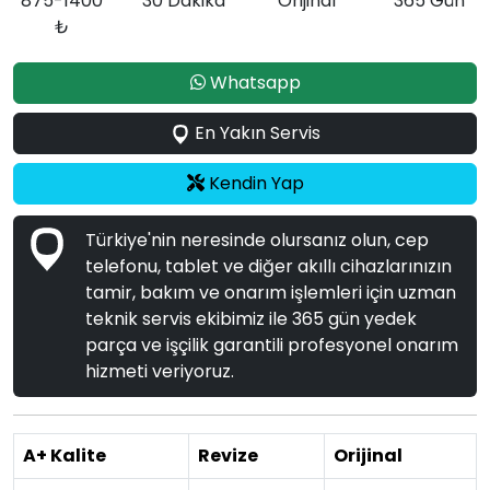
875-1400
30 Dakika
Orijinal
365 Gün
₺
Whatsapp
En Yakın Servis
Kendin Yap
Türkiye'nin neresinde olursanız olun, cep
telefonu, tablet ve diğer akıllı cihazlarınızın
tamir, bakım ve onarım işlemleri için uzman
teknik servis ekibimiz ile 365 gün yedek
parça ve işçilik garantili profesyonel onarım
hizmeti veriyoruz.
A+ Kalite
Revize
Orijinal