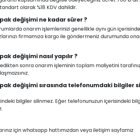
 standart olarak %18 KDV dahildir.
ak değişimi ne kadar sürer ?
larda onarım işlemlerinizi genellikle aynı gün içerisind
ihazlarınızı firmamıza kargo ile göndermeniz durumunda on
k değişimi nasıl yapılır ?
celedikten sonra onarım işleminin toplam maliyetini tarafını
ılaşmazsınız.
k değişimi sırasında telefonumdaki bilgiler sil
deki bilgiler silinmez. Eğer telefonunuzun içerisindeki bilg
z.
nlarınız için whatsapp hattımızdan veya iletişim sayfamız