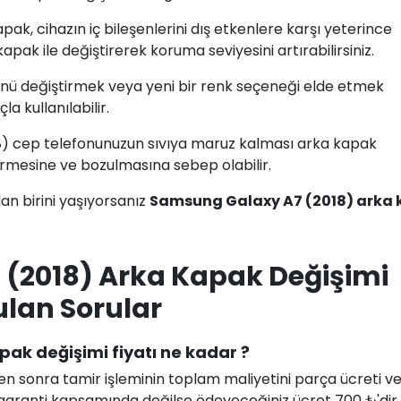
kapak, cihazın iç bileşenlerini dış etkenlere karşı yeterince
ak ile değiştirerek koruma seviyesini artırabilirsiniz.
ü değiştirmek veya yeni bir renk seçeneği elde etmek
a kullanılabilir.
8) cep telefonunuzun sıvıya maruz kalması arka kapak
örmesine ve bozulmasına sebep olabilir.
n birini yaşıyorsanız
Samsung Galaxy A7 (2018) arka
(2018) Arka Kapak Değişimi
ulan Sorular
ak değişimi fiyatı ne kadar ?
en sonra tamir işleminin toplam maliyetini parça ücreti ve i
uz garanti kapsamında değilse ödeyeceğiniz ücret 700 ₺'dir