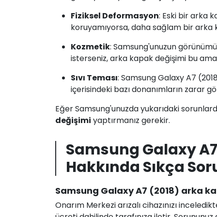
Fiziksel Deformasyon
: Eski bir arka 
koruyamıyorsa, daha sağlam bir arka kap
Kozmetik
: Samsung'unuzun görünümün
isterseniz, arka kapak değişimi bu amaçl
Sıvı Teması
: Samsung Galaxy A7 (201
içerisindeki bazı donanımların zarar g
Eğer Samsung'unuzda yukarıdaki sorunlarda
değişimi
yaptırmanız gerekir.
Samsung Galaxy A7 
Hakkında Sıkça Sor
Samsung Galaxy A7 (2018) arka kap
Onarım Merkezi arızalı cihazınızı inceledikt
ücreti dahilinde tarafınıza iletir. Sorunun