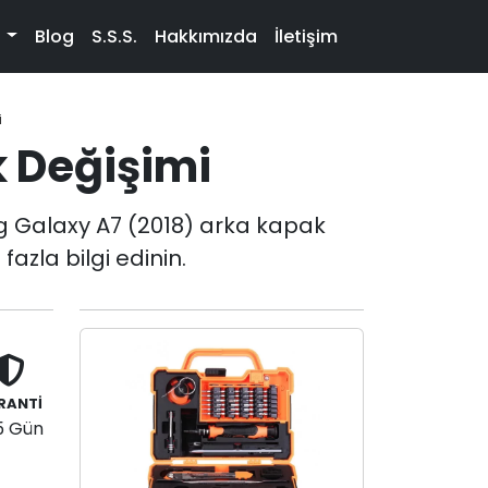
t
Blog
S.S.S.
Hakkımızda
İletişim
i
 Değişimi
g Galaxy A7 (2018) arka kapak
azla bilgi edinin.
RANTİ
5 Gün