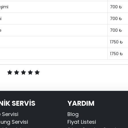
şimi
700 ₺
i
700 ₺
e
700 ₺
1750 ₺
1750 ₺
NİK SERVİS
YARDIM
 Servisi
Blog
ng Servisi
Fiyat Listesi