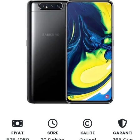
FİYAT
SÜRE
KALİTE
GARANTİ