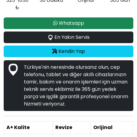
525-1050
30 Dakika
Orijinal
365 Gün
₺
Whatsapp
En Yakın Servis
Kendin Yap
Türkiye'nin neresinde olursanız olun, cep
telefonu, tablet ve diğer akıllı cihazlarınızın
tamir, bakım ve onarım işlemleri için uzman
teknik servis ekibimiz ile 365 gün yedek
parça ve işçilik garantili profesyonel onarım
hizmeti veriyoruz.
A+ Kalite
Revize
Orijinal