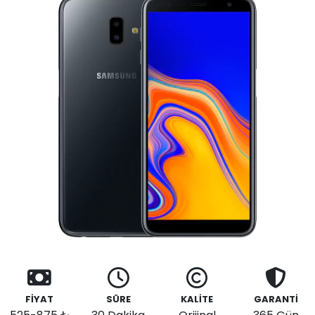
FİYAT
SÜRE
KALİTE
GARANTİ