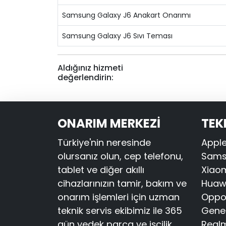
Samsung Galaxy J6 Anakart Onarımı
Samsung Galaxy J6 Sıvı Teması
Aldığınız hizmeti
değerlendirin:
ONARIM MERKEZİ
TEK
Türkiye'nin neresinde
Apple
olursanız olun, cep telefonu,
Samsu
tablet ve diğer akıllı
Xiaom
cihazlarınızın tamir, bakım ve
Huawe
onarım işlemleri için uzman
Oppo 
teknik servis ekibimiz ile 365
Gener
gün yedek parça ve işçilik
Realm