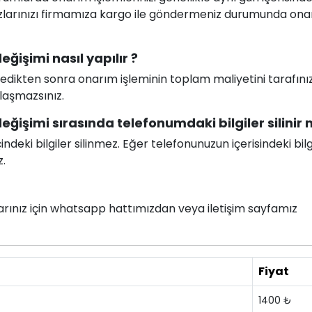
ihazlarınızı firmamıza kargo ile göndermeniz durumunda on
işimi nasıl yapılır ?
celedikten sonra onarım işleminin toplam maliyetini tarafını
ılaşmazsınız.
şimi sırasında telefonumdaki bilgiler silinir m
deki bilgiler silinmez. Eğer telefonunuzun içerisindeki bilg
z.
nlarınız için whatsapp hattımızdan veya iletişim sayfamız
Fiyat
1400 ₺