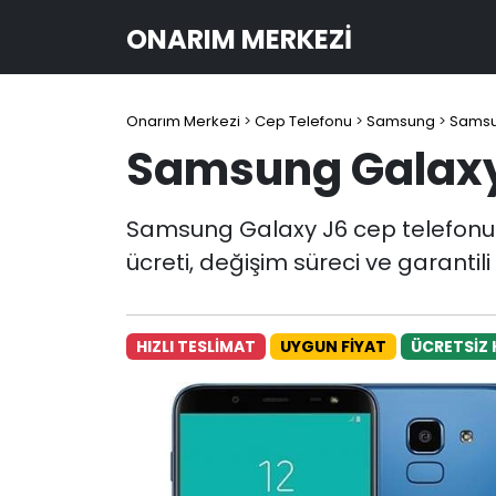
ONARIM MERKEZI
Onarım Merkezi
>
Cep Telefonu
>
Samsung
>
Samsu
Samsung Galaxy
Samsung Galaxy J6 cep telefonu
ücreti, değişim süreci ve garanti
HIZLI TESLİMAT
UYGUN FİYAT
ÜCRETSİZ