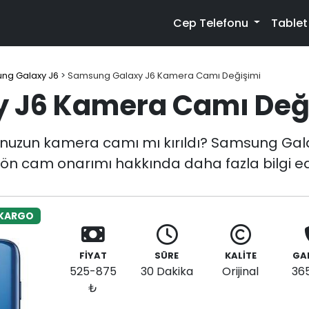
Cep Telefonu
Table
ng Galaxy J6
>
Samsung Galaxy J6 Kamera Camı Değişimi
 J6 Kamera Camı Değ
nuzun kamera camı mı kırıldı? Samsung Gal
li ön cam onarımı hakkında daha fazla bilgi ed
 KARGO
FİYAT
SÜRE
KALİTE
GA
525-875
30 Dakika
Orijinal
36
₺