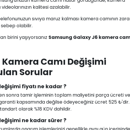
amsung'unuzun kamera camı hasar gördüğünde, kamera
ideolarınızın kalitesi azalabilir.
telefonunuzun sıvıya maruz kalması kamera camının zara
ebep olabilir.
n birini yaşıyorsanız
Samsung Galaxy J6 kamera cam
 Kamera Camı Değişimi
ulan Sorular
işimi fiyatı ne kadar ?
en sonra tamir işleminin toplam maliyetini parça ücreti ve i
uz garanti kapsamında değilse ödeyeceğiniz ücret 525 ₺'dir
 standart olarak %18 KDV dahildir.
ğişimi ne kadar sürer ?
larda onarım işlemlerinizi genellikle aynı gün içerisind