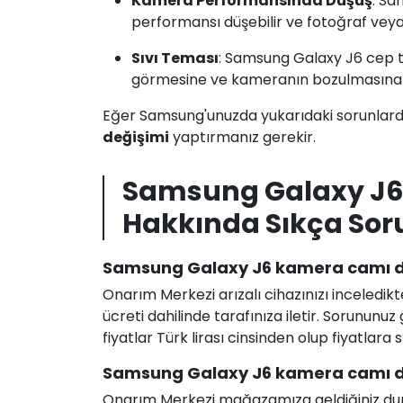
Kamera Performansında Düşüş
: S
performansı düşebilir ve fotoğraf veya v
Sıvı Teması
: Samsung Galaxy J6 cep 
görmesine ve kameranın bozulmasına s
Eğer Samsung'unuzda yukarıdaki sorunlarda
değişimi
yaptırmanız gerekir.
Samsung Galaxy J6
Hakkında Sıkça Sor
Samsung Galaxy J6 kamera camı değ
Onarım Merkezi arızalı cihazınızı inceledikt
ücreti dahilinde tarafınıza iletir. Sorunun
fiyatlar Türk lirası cinsinden olup fiyatlara
Samsung Galaxy J6 kamera camı de
Onarım Merkezi mağazamıza geldiğiniz durum