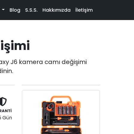
t
Blog
S.S.S.
Hakkımızda
İletişim
işimi
axy J6 kamera camı değişimi
inin.
RANTİ
5 Gün