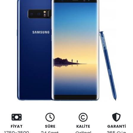
FİYAT
SÜRE
KALİTE
GARANTİ