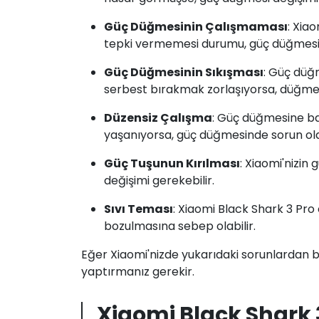
Güç Düğmesinin Çalışmaması
: Xia
tepki vermemesi durumu, güç düğmesind
Güç Düğmesinin Sıkışması
: Güç düğ
serbest bırakmak zorlaşıyorsa, düğmen
Düzensiz Çalışma
: Güç düğmesine ba
yaşanıyorsa, güç düğmesinde sorun olab
Güç Tuşunun Kırılması
: Xiaomi'nizin
değişimi gerekebilir.
Sıvı Teması
: Xiaomi Black Shark 3 Pr
bozulmasına sebep olabilir.
Eğer Xiaomi'nizde yukarıdaki sorunlardan bi
yaptırmanız gerekir.
Xiaomi Black Shark 