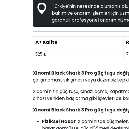
Türkiye'nin neresinde olursanız olun
bakım ve onarım işlemleri için uzma
garantili profesyonel onarım hizme
A+ Kalite
R
525 ₺
7
Xiaomi Black Shark 3 Pro güç tuşu deği
çalışmaması, sıkışması veya düzensiz tepki
Xiaomi'nizin güç tuşu, cihazı açma, kapatm
cihazı yeniden başlatma gibi işlevleri de ko
Xiaomi Black Shark 3 Pro güç tuşu deği
Fiziksel Hasar
: Xiaomi'nizde düşmeler
hasar görmüşse, güç düğmesi değişimi 