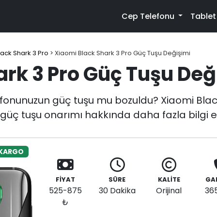
Cep Telefonu
Table
lack Shark 3 Pro
>
Xiaomi Black Shark 3 Pro Güç Tuşu Değişimi
ark 3 Pro Güç Tuşu Değ
efonunuzun güç tuşu mu bozuldu? Xiaomi Blac
i güç tuşu onarımı hakkında daha fazla bilgi e
 KARGO
FİYAT
SÜRE
KALİTE
GA
525-875
30 Dakika
Orijinal
36
₺