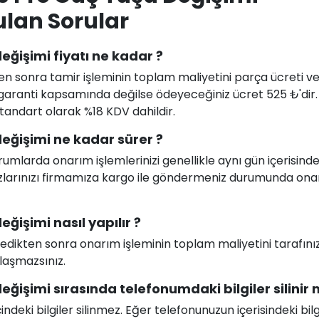
ulan Sorular
eğişimi fiyatı ne kadar ?
en sonra tamir işleminin toplam maliyetini parça ücreti ve i
uz garanti kapsamında değilse ödeyeceğiniz ücret 525 ₺'dir
 standart olarak %18 KDV dahildir.
eğişimi ne kadar sürer ?
larda onarım işlemlerinizi genellikle aynı gün içerisind
ihazlarınızı firmamıza kargo ile göndermeniz durumunda on
ğişimi nasıl yapılır ?
celedikten sonra onarım işleminin toplam maliyetini tarafını
ılaşmazsınız.
ğişimi sırasında telefonumdaki bilgiler silinir 
deki bilgiler silinmez. Eğer telefonunuzun içerisindeki bilg