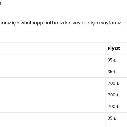
z.
nlarınız için whatsapp hattımızdan veya iletişim sayfamız
Fiyat
35 ₺
35 ₺
700 ₺
700 ₺
700 ₺
35 ₺