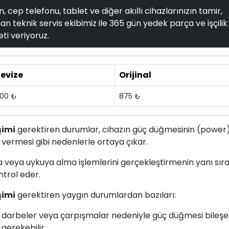
, cep telefonu, tablet ve diğer akıllı cihazlarınızın tamir,
n teknik servis ekibimiz ile 365 gün yedek parça ve işçilik
ti veriyoruz.
evize
Orijinal
00 ₺
875 ₺
şimi
gerektiren durumlar, cihazın güç düğmesinin (power
 vermesi gibi nedenlerle ortaya çıkar.
a veya uykuya alma işlemlerini gerçekleştirmenin yanı sır
ntrol eder.
şimi
gerektiren yaygın durumlardan bazıları:
, darbeler veya çarpışmalar nedeniyle güç düğmesi bileşe
gerekebilir.