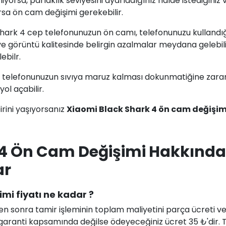
orsa, parlaklık seviyesini ayarladığınız halde istediğiniz 
sa ön cam değişimi gerekebilir.
Shark 4 cep telefonunuzun ön camı, telefonunuzu kullandığ
e görüntü kalitesinde belirgin azalmalar meydana gelebili
ebilr.
p telefonunuzun sıvıya maruz kalması dokunmatiğine zara
yol açabilir.
rini yaşıyorsanız
Xiaomi Black Shark 4 ön cam değişim
 4 Ön Cam Değişimi Hakkında
ar
mi fiyatı ne kadar ?
en sonra tamir işleminin toplam maliyetini parça ücreti ve i
uz garanti kapsamında değilse ödeyeceğiniz ücret 35 ₺'dir.