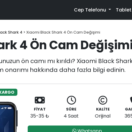
Cep Telefonu
Table
lack Shark 4
>
Xiaomi Black Shark 4 Ön Cam Değişimi
ark 4 Ön Cam Değişim
nuzun ön camı mı kırıldı? Xiaomi Black Shark
m onarımı hakkında daha fazla bilgi edinin.
 KARGO
FİYAT
SÜRE
KALİTE
GA
35-35 ₺
4 Saat
Orijinal
36
Whatsapp