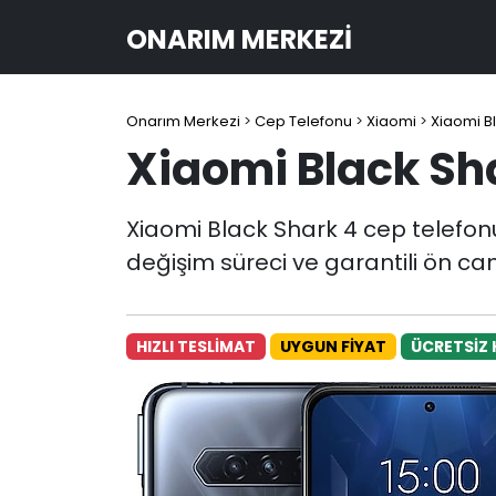
ONARIM MERKEZI
Onarım Merkezi
>
Cep Telefonu
>
Xiaomi
>
Xiaomi B
Xiaomi Black Sh
Xiaomi Black Shark 4 cep telefonu
değişim süreci ve garantili ön ca
HIZLI TESLİMAT
UYGUN FİYAT
ÜCRETSİZ