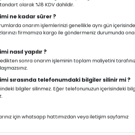
 standart olarak %18 KDV dahildir.
mi ne kadar sürer ?
larda onarım işlemlerinizi genellikle aynı gün içerisind
ihazlarınızı firmamıza kargo ile göndermeniz durumunda on
i nasıl yapılır ?
celedikten sonra onarım işleminin toplam maliyetini tarafını
ılaşmazsınız.
i sırasında telefonumdaki bilgiler silinir mi ?
deki bilgiler silinmez. Eğer telefonunuzun içerisindeki bilg
z.
nlarınız için whatsapp hattımızdan veya iletişim sayfamız