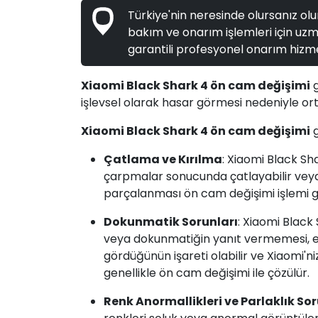
Türkiye'nin neresinde olursanız olun
bakım ve onarım işlemleri için uzma
garantili profesyonel onarım hizme
Xiaomi Black Shark 4 ön cam değişimi
g
işlevsel olarak hasar görmesi nedeniyle ort
Xiaomi Black Shark 4 ön cam değişimi
g
Çatlama ve Kırılma
: Xiaomi Black S
çarpmalar sonucunda çatlayabilir veya 
parçalanması ön cam değişimi işlemi ge
Dokunmatik Sorunları
: Xiaomi Black
veya dokunmatiğin yanıt vermemesi, ek
gördüğünün işareti olabilir ve Xiaomi'ni
genellikle ön cam değişimi ile çözülür.
Renk Anormallikleri ve Parlaklık Sor