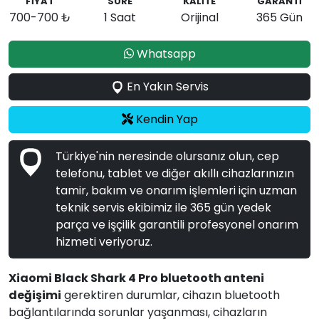
FİYAT
SÜRE
KALİTE
GARANTİ
700-700 ₺
1 Saat
Orijinal
365 Gün
Whatsapp
En Yakın Servis
Kendin Yap
Türkiye'nin neresinde olursanız olun, cep
telefonu, tablet ve diğer akıllı cihazlarınızın
tamir, bakım ve onarım işlemleri için uzman
teknik servis ekibimiz ile 365 gün yedek
parça ve işçilik garantili profesyonel onarım
hizmeti veriyoruz.
Xiaomi Black Shark 4 Pro bluetooth anteni
değişimi
gerektiren durumlar, cihazın bluetooth
bağlantılarında sorunlar yaşanması, cihazların