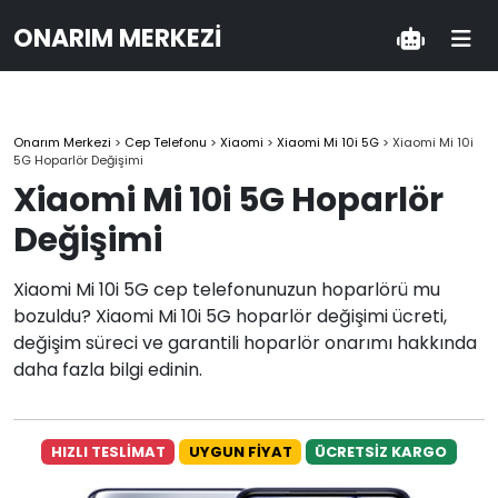
ONARIM MERKEZI
Onarım Merkezi
>
Cep Telefonu
>
Xiaomi
>
Xiaomi Mi 10i 5G
>
Xiaomi Mi 10i
5G Hoparlör Değişimi
Xiaomi Mi 10i 5G Hoparlör
Değişimi
Xiaomi Mi 10i 5G cep telefonunuzun hoparlörü mu
bozuldu? Xiaomi Mi 10i 5G hoparlör değişimi ücreti,
değişim süreci ve garantili hoparlör onarımı hakkında
daha fazla bilgi edinin.
HIZLI TESLİMAT
UYGUN FİYAT
ÜCRETSİZ KARGO