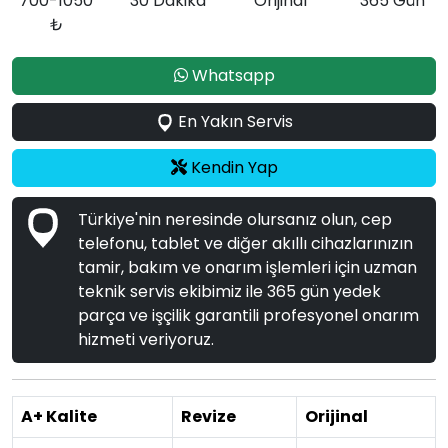
700-1050
30 Dakika
Orijinal
365 Gün
₺
Whatsapp
En Yakın Servis
Kendin Yap
Türkiye'nin neresinde olursanız olun, cep
telefonu, tablet ve diğer akıllı cihazlarınızın
tamir, bakım ve onarım işlemleri için uzman
teknik servis ekibimiz ile 365 gün yedek
parça ve işçilik garantili profesyonel onarım
hizmeti veriyoruz.
A+ Kalite
Revize
Orijinal