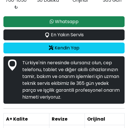
700-1050
30 Dakika
Orijinal
365 Gün
₺
Whatsapp
En Yakın Servis
Kendin Yap
Türkiye'nin neresinde olursanız olun, cep
telefonu, tablet ve diğer akıllı cihazlarınızın
tamir, bakım ve onarım işlemleri için uzman
teknik servis ekibimiz ile 365 gün yedek
parça ve işçilik garantili profesyonel onarım
hizmeti veriyoruz.
A+ Kalite
Revize
Orijinal