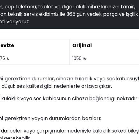
, cep telefonu, tablet ve diğer akıllı cihazlarınızın tamir,
n teknik servis ekibimiz ile 365 gün yedek parça ve işçilik
ti veriyoruz.
evize
Orijinal
75 ₺
1050 ₺
mi
gerektiren durumlar, cihazın kulaklık veya ses kablosuy
şük ses kalitesi gibi nedenlerle ortaya çıkar.
un, kulaklık veya ses kablosunun cihaza bağlandığı noktadır
mi
gerektiren yaygın durumlardan bazıları:
 darbeler veya çarpışmalar nedeniyle kulaklık soketi bileş
i gerekebilir.