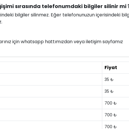
işimi sırasında telefonumdaki bilgiler silinir mi 
deki bilgiler silinmez. Eğer telefonunuzun içerisindeki bilg
z.
nlarınız için whatsapp hattımızdan veya iletişim sayfamız
Fiyat
35 ₺
35 ₺
700 ₺
700 ₺
700 ₺