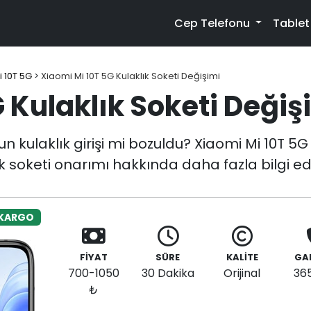
Cep Telefonu
Table
i 10T 5G
>
Xiaomi Mi 10T 5G Kulaklık Soketi Değişimi
 Kulaklık Soketi Değiş
 kulaklık girişi mi bozuldu? Xiaomi Mi 10T 5G k
ık soketi onarımı hakkında daha fazla bilgi ed
 KARGO
FİYAT
SÜRE
KALİTE
GA
700-1050
30 Dakika
Orijinal
36
₺