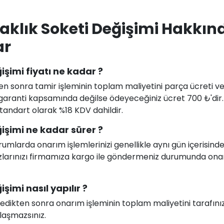
laklık Soketi Değişimi Hakkın
ar
işimi fiyatı ne kadar ?
en sonra tamir işleminin toplam maliyetini parça ücreti ve i
uz garanti kapsamında değilse ödeyeceğiniz ücret 700 ₺'dir
 standart olarak %18 KDV dahildir.
ğişimi ne kadar sürer ?
larda onarım işlemlerinizi genellikle aynı gün içerisind
ihazlarınızı firmamıza kargo ile göndermeniz durumunda on
şimi nasıl yapılır ?
celedikten sonra onarım işleminin toplam maliyetini tarafını
ılaşmazsınız.