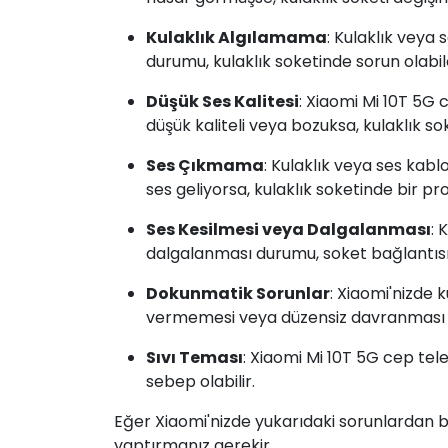
Kulaklık Algılamama
: Kulaklık veya
durumu, kulaklık soketinde sorun olabil
Düşük Ses Kalitesi
: Xiaomi Mi 10T 5G 
düşük kaliteli veya bozuksa, kulaklık sok
Ses Çıkmama
: Kulaklık veya ses kab
ses geliyorsa, kulaklık soketinde bir pro
Ses Kesilmesi veya Dalgalanması
: 
dalgalanması durumu, soket bağlantısın
Dokunmatik Sorunlar
: Xiaomi'nizde 
vermemesi veya düzensiz davranması d
Sıvı Teması
: Xiaomi Mi 10T 5G cep te
sebep olabilir.
Eğer Xiaomi'nizde yukarıdaki sorunlardan bi
yaptırmanız gerekir.