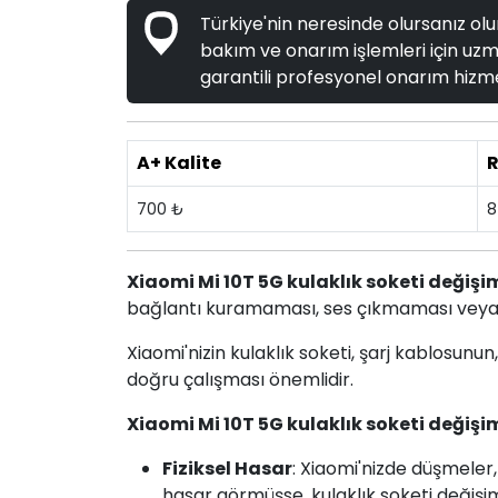
Türkiye'nin neresinde olursanız olun
bakım ve onarım işlemleri için uzma
garantili profesyonel onarım hizme
A+ Kalite
R
700 ₺
8
Xiaomi Mi 10T 5G kulaklık soketi değişi
bağlantı kuramaması, ses çıkmaması veya dü
Xiaomi'nizin kulaklık soketi, şarj kablosun
doğru çalışması önemlidir.
Xiaomi Mi 10T 5G kulaklık soketi değişi
Fiziksel Hasar
: Xiaomi'nizde düşmeler,
hasar görmüşse, kulaklık soketi değişim