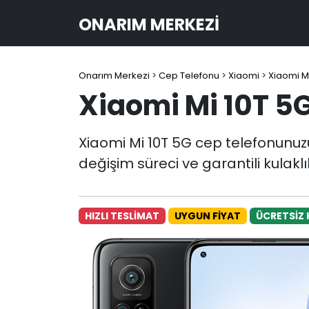
ONARIM MERKEZI
Onarım Merkezi
>
Cep Telefonu
>
Xiaomi
>
Xiaomi M
Xiaomi Mi 10T 5G
Xiaomi Mi 10T 5G cep telefonunuzun
değişim süreci ve garantili kulakl
HIZLI TESLİMAT
UYGUN FİYAT
ÜCRETSİZ