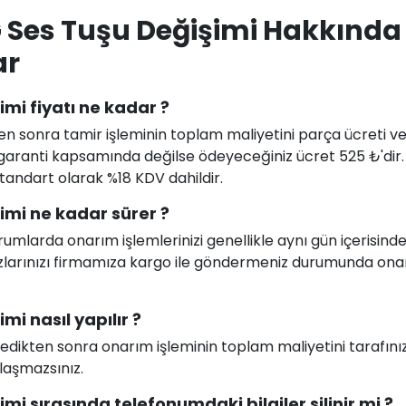
5G Ses Tuşu Değişimi Hakkında
ar
imi fiyatı ne kadar ?
en sonra tamir işleminin toplam maliyetini parça ücreti ve i
uz garanti kapsamında değilse ödeyeceğiniz ücret 525 ₺'dir
 standart olarak %18 KDV dahildir.
şimi ne kadar sürer ?
larda onarım işlemlerinizi genellikle aynı gün içerisind
ihazlarınızı firmamıza kargo ile göndermeniz durumunda on
mi nasıl yapılır ?
celedikten sonra onarım işleminin toplam maliyetini tarafını
ılaşmazsınız.
imi sırasında telefonumdaki bilgiler silinir mi ?