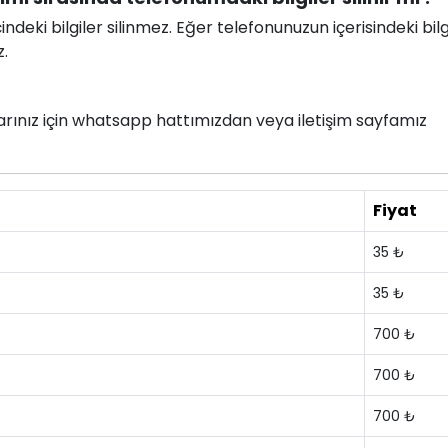
deki bilgiler silinmez. Eğer telefonunuzun içerisindeki bilg
z.
nlarınız için whatsapp hattımızdan veya iletişim sayfamız
Fiyat
35 ₺
35 ₺
700 ₺
700 ₺
700 ₺