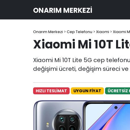
ONARIM MERKEZI
Onarım Merkezi
>
Cep Telefonu
>
Xiaomi
>
Xiaomi Mi
Xiaomi Mi 10T Li
Xiaomi Mi 10T Lite 5G cep telefo
değişimi ücreti, değişim süreci ve
HIZLI TESLİMAT
UYGUN FİYAT
ÜCRETSİZ