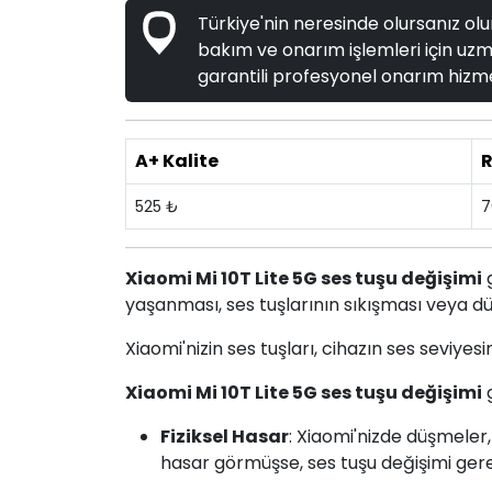
Türkiye'nin neresinde olursanız olun
bakım ve onarım işlemleri için uzma
garantili profesyonel onarım hizme
A+ Kalite
R
525 ₺
7
Xiaomi Mi 10T Lite 5G ses tuşu değişimi
g
yaşanması, ses tuşlarının sıkışması veya dü
Xiaomi'nizin ses tuşları, cihazın ses seviyes
Xiaomi Mi 10T Lite 5G ses tuşu değişimi
g
Fiziksel Hasar
: Xiaomi'nizde düşmeler
hasar görmüşse, ses tuşu değişimi gerek