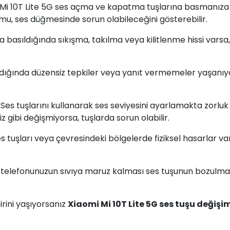
i Mi 10T Lite 5G ses açma ve kapatma tuşlarına basmanıza
, ses düğmesinde sorun olabileceğini gösterebilir.
na basıldığında sıkışma, takılma veya kilitlenme hissi varsa
ıldığında düzensiz tepkiler veya yanıt vermemeler yaşanıy
: Ses tuşlarını kullanarak ses seviyesini ayarlamakta zorluk
z gibi değişmiyorsa, tuşlarda sorun olabilir.
ses tuşları veya çevresindeki bölgelerde fiziksel hasarlar va
ep telefonunuzun sıvıya maruz kalması ses tuşunun bozulm
rini yaşıyorsanız
Xiaomi Mi 10T Lite 5G ses tuşu değişi