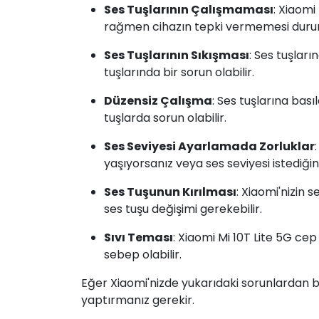
Ses Tuşlarının Çalışmaması
: Xiaom
rağmen cihazın tepki vermemesi durumu
Ses Tuşlarının Sıkışması
: Ses tuşları
tuşlarında bir sorun olabilir.
Düzensiz Çalışma
: Ses tuşlarına bas
tuşlarda sorun olabilir.
Ses Seviyesi Ayarlamada Zorluklar
yaşıyorsanız veya ses seviyesi istediğini
Ses Tuşunun Kırılması
: Xiaomi'nizin 
ses tuşu değişimi gerekebilir.
Sıvı Teması
: Xiaomi Mi 10T Lite 5G c
sebep olabilir.
Eğer Xiaomi'nizde yukarıdaki sorunlardan bi
yaptırmanız gerekir.