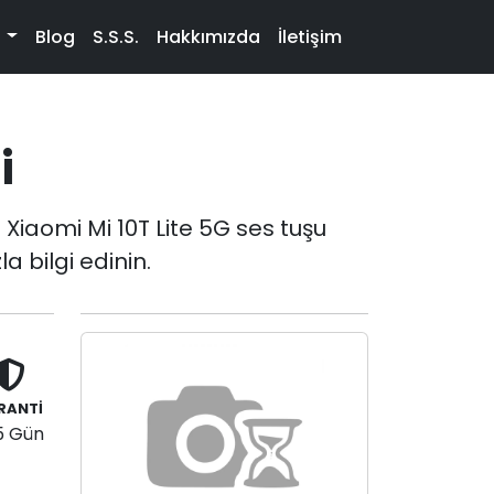
t
Blog
S.S.S.
Hakkımızda
İletişim
i
iaomi Mi 10T Lite 5G ses tuşu
a bilgi edinin.
RANTİ
5 Gün