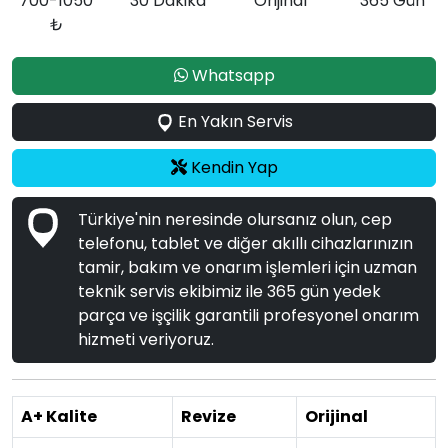
700-1050
30 Dakika
Orijinal
365 Gün
₺
Whatsapp
En Yakın Servis
Kendin Yap
Türkiye'nin neresinde olursanız olun, cep
telefonu, tablet ve diğer akıllı cihazlarınızın
tamir, bakım ve onarım işlemleri için uzman
teknik servis ekibimiz ile 365 gün yedek
parça ve işçilik garantili profesyonel onarım
hizmeti veriyoruz.
A+ Kalite
Revize
Orijinal