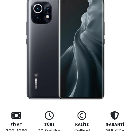
FİYAT
SÜRE
KALİTE
GARANTİ