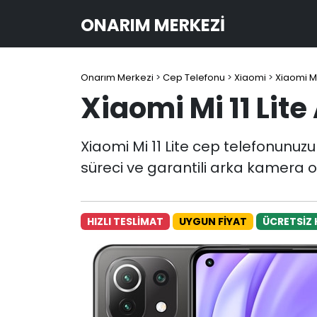
ONARIM MERKEZI
Onarım Merkezi
>
Cep Telefonu
>
Xiaomi
>
Xiaomi Mi 
Xiaomi Mi 11 Lit
Xiaomi Mi 11 Lite cep telefonunuz
süreci ve garantili arka kamera o
HIZLI TESLİMAT
UYGUN FİYAT
ÜCRETSİZ