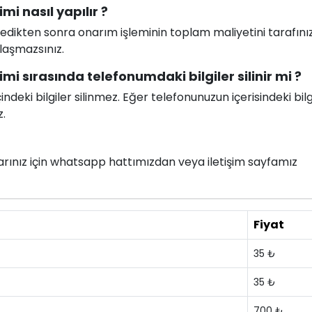
mi nasıl yapılır ?
celedikten sonra onarım işleminin toplam maliyetini tarafını
ılaşmazsınız.
mi sırasında telefonumdaki bilgiler silinir mi ?
deki bilgiler silinmez. Eğer telefonunuzun içerisindeki bilg
z.
nlarınız için whatsapp hattımızdan veya iletişim sayfamız
Fiyat
35 ₺
35 ₺
700 ₺