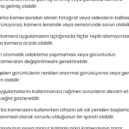
a gelmiş olabilir.
n arka kamerasından alınan fotoğraf veya videoların kalites
ünüyorsa, kamera lensinde veya sensöründe sorun olabili
ite kamera uygulamasını açtığınızda hiçbir tepki alamıyorsa
 kamera arızalı olabilir.
ın otomatik odaklama yapmaması veya görüntünün
eranın değiştirilmesini gerektirebilir.
elen görüntülerin renkleri anormal görünüyorsa veya ge
 olabilir.
 uygulamalarını kullanmanıza rağmen sorunların devam et
eğini gösterebilir.
 arka kamerasını kullanırken cihazın sık sık yeniden başlam
msal olarak sorunlu olduğunun bir işareti olabilir.
lefonunuzun sıvıya maruz kalması arka kamerasının zarar