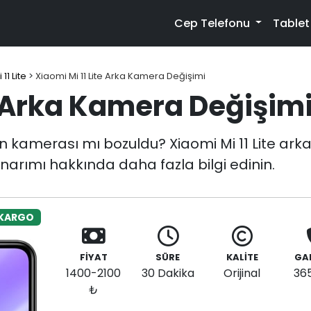
Cep Telefonu
Table
11 Lite
>
Xiaomi Mi 11 Lite Arka Kamera Değişimi
e Arka Kamera Değişim
un kamerası mı bozuldu? Xiaomi Mi 11 Lite ark
narımı hakkında daha fazla bilgi edinin.
 KARGO
FİYAT
SÜRE
KALİTE
GA
1400-2100
30 Dakika
Orijinal
36
₺