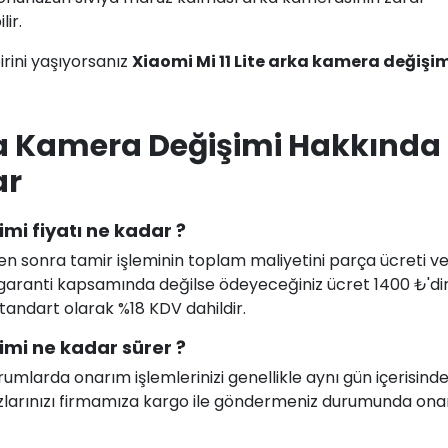
ir.
rini yaşıyorsanız
Xiaomi Mi 11 Lite arka kamera değişi
rka Kamera Değişimi Hakkında
ar
imi fiyatı ne kadar ?
en sonra tamir işleminin toplam maliyetini parça ücreti ve i
uz garanti kapsamında değilse ödeyeceğiniz ücret 1400 ₺'di
 standart olarak %18 KDV dahildir.
imi ne kadar sürer ?
larda onarım işlemlerinizi genellikle aynı gün içerisind
ihazlarınızı firmamıza kargo ile göndermeniz durumunda on