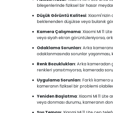
bileşenlerinde fiziksel bir hasar meydan
Düşük Görüntü Kalitesi
: Xiaomi'nizi
beklenenden düşükse veya bulanık gör
Kamera Çalışmama
: Xiaomi Mi 11 L
veya siyah ekran görüntüleniyorsa, arka
Odaklama Sorunları
: Arka kameran
odaklanmasında sorunlar yaşanması, kam
Renk Bozuklukları
: Arka kameradan g
renkleri yansıtmıyorsa, kamerada sorun
Uygulama Sorunları
: Farklı kamera
kameranın fiziksel bir problemi olabilec
Yeniden Başlatma
: Xiaomi Mi 11 Lite
veya donması durumu, kameranın donanı
Sıvı Teması
: Xiaomi Mi 11 Lite cep te