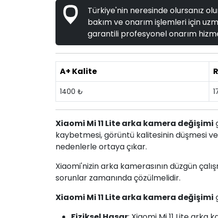
Türkiye'nin neresinde olursanız olun
bakım ve onarım işlemleri için uzma
garantili profesyonel onarım hizme
A+ Kalite
R
1400 ₺
1
Xiaomi Mi 11 Lite arka kamera değişimi
g
kaybetmesi, görüntü kalitesinin düşmesi 
nedenlerle ortaya çıkar.
Xiaomi'nizin arka kamerasının düzgün çalışm
sorunlar zamanında çözülmelidir.
Xiaomi Mi 11 Lite arka kamera değişimi
g
Fiziksel Hasar
: Xiaomi Mi 11 Lite arka 