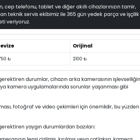
, cep telefonu, tablet ve diğer akıllı cihazlarınızın tamir,
n teknik servis ekibimiz ile 365 gün yedek parça ve işçilik
ti veriyoruz.
evize
Orijinal
750 ₺
2100 ₺
erektiren durumlar, cihazın arka kamerasının işlevselliğin
veya kamera uygulamalarında sorunlar yaşanması gibi
ası, fotoğraf ve video çekimleri için önemlidir, bu yüzden
erektiren yaygın durumlardan bazıları:
kameranızın lensi çizilmiş, kırılmış veya çatlaksa, kamera