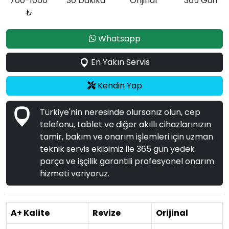
700-1050
30 Dakika
Orijinal
365 Gün
₺
Whatsapp
En Yakın Servis
Kendin Yap
Türkiye'nin neresinde olursanız olun, cep
telefonu, tablet ve diğer akıllı cihazlarınızın
tamir, bakım ve onarım işlemleri için uzman
teknik servis ekibimiz ile 365 gün yedek
parça ve işçilik garantili profesyonel onarım
hizmeti veriyoruz.
A+ Kalite
Revize
Orijinal