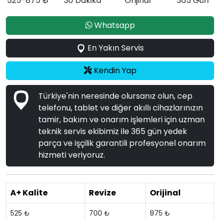
525-875 ₺
30 Dakika
Orijinal
365 Gün
Whatsapp
En Yakın Servis
Kendin Yap
Türkiye'nin neresinde olursanız olun, cep
telefonu, tablet ve diğer akıllı cihazlarınızın
tamir, bakım ve onarım işlemleri için uzman
teknik servis ekibimiz ile 365 gün yedek
parça ve işçilik garantili profesyonel onarım
hizmeti veriyoruz.
A+ Kalite
Revize
Orijinal
525 ₺
700 ₺
875 ₺