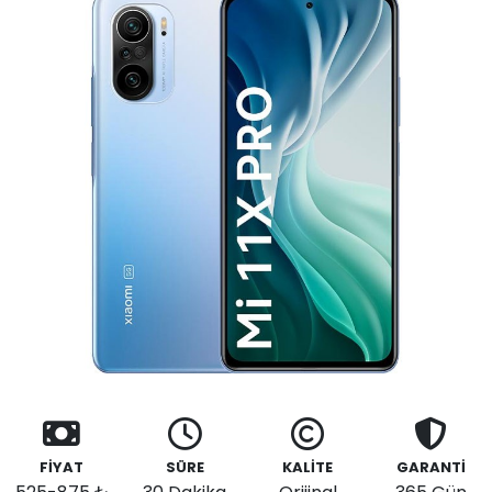
FİYAT
SÜRE
KALİTE
GARANTİ