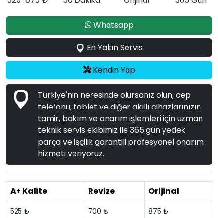
525-875 ₺
30 Dakika
Orijinal
365 Gün
Whatsapp
En Yakın Servis
Kendin Yap
Türkiye'nin neresinde olursanız olun, cep
telefonu, tablet ve diğer akıllı cihazlarınızın
tamir, bakım ve onarım işlemleri için uzman
teknik servis ekibimiz ile 365 gün yedek
parça ve işçilik garantili profesyonel onarım
hizmeti veriyoruz.
A+ Kalite
Revize
Orijinal
525 ₺
700 ₺
875 ₺