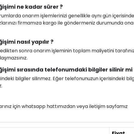
ğişimi ne kadar sürer ?
larda onarım işlemlerinizi genellikle aynı gün içerisind
ihazlarınızı firmamıza kargo ile göndermeniz durumunda on
şimi nasıl yapılır ?
celedikten sonra onarım işleminin toplam maliyetini tarafını
ılaşmazsınız.
işimi sırasında telefonumdaki bilgiler silinir mi 
deki bilgiler silinmez. Eğer telefonunuzun içerisindeki bilg
z.
nlarınız için whatsapp hattımızdan veya iletişim sayfamız
Fiyat