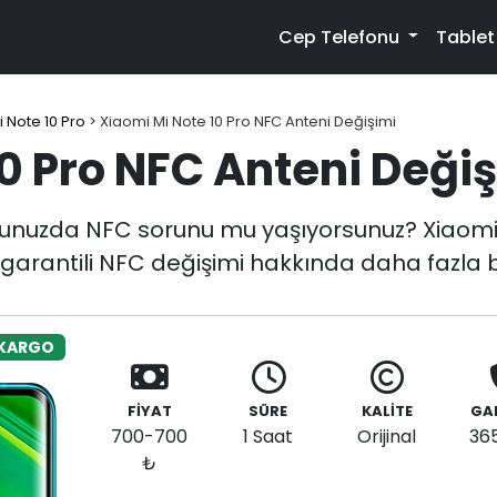
Cep Telefonu
Table
 Note 10 Pro
>
Xiaomi Mi Note 10 Pro NFC Anteni Değişimi
0 Pro NFC Anteni Deği
nunuzda NFC sorunu mu yaşıyorsunuz? Xiaomi
 garantili NFC değişimi hakkında daha fazla bi
 KARGO
FİYAT
SÜRE
KALİTE
GA
700-700
1 Saat
Orijinal
36
₺