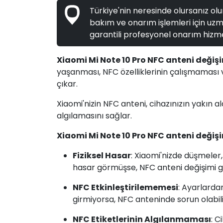
Türkiye'nin neresinde olursanız olun
bakım ve onarım işlemleri için uzma
garantili profesyonel onarım hizme
Xiaomi Mi Note 10 Pro NFC anteni değiş
yaşanması, NFC özelliklerinin çalışmaması 
çıkar.
Xiaomi'nizin NFC anteni, cihazınızın yakın al
algılamasını sağlar.
Xiaomi Mi Note 10 Pro NFC anteni değiş
Fiziksel Hasar
: Xiaomi'nizde düşmeler
hasar görmüşse, NFC anteni değişimi ge
NFC Etkinleştirilememesi
: Ayarlardan
girmiyorsa, NFC anteninde sorun olabili
NFC Etiketlerinin Algılanmaması
: C