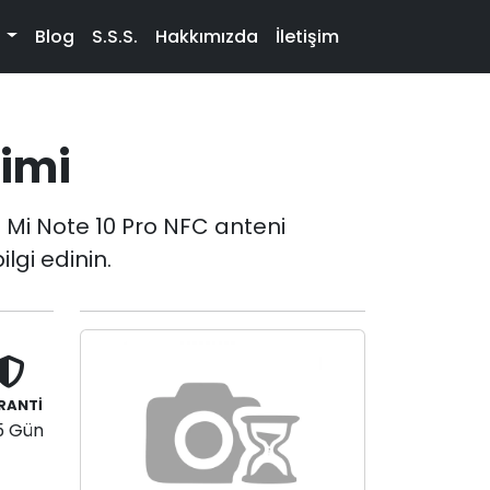
t
Blog
S.S.S.
Hakkımızda
İletişim
şimi
 Mi Note 10 Pro NFC anteni
lgi edinin.
RANTİ
5 Gün