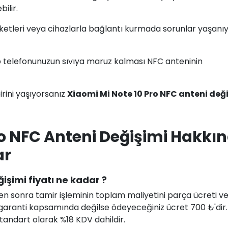
ilir.
tiketleri veya cihazlarla bağlantı kurmada sorunlar yaşanı
ep telefonunuzun sıvıya maruz kalması NFC anteninin
rini yaşıyorsanız
Xiaomi Mi Note 10 Pro NFC anteni değ
ro NFC Anteni Değişimi Hakkı
ar
işimi fiyatı ne kadar ?
en sonra tamir işleminin toplam maliyetini parça ücreti ve i
uz garanti kapsamında değilse ödeyeceğiniz ücret 700 ₺'dir
 standart olarak %18 KDV dahildir.