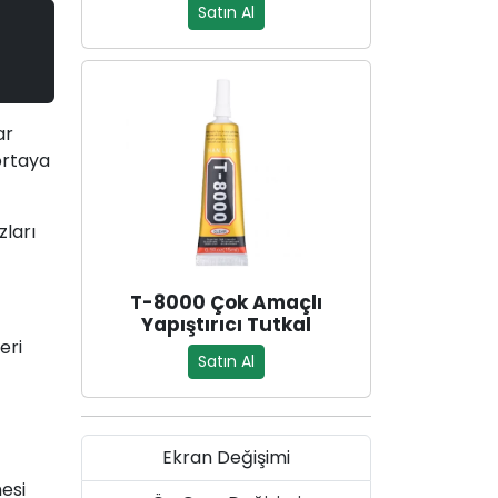
Satın Al
ar
ortaya
zları
T-8000 Çok Amaçlı
Yapıştırıcı Tutkal
eri
Satın Al
Ekran Değişimi
esi