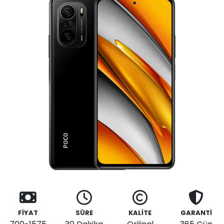
FİYAT
SÜRE
KALİTE
GARANTİ