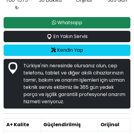
700-1575
30 Dakika
Orijinal
365 Gün
₺
Whatsapp
En Yakın Servis
Kendin Yap
Türkiye'nin neresinde olursanız olun, cep
telefonu, tablet ve diğer akıllı cihazlarınızın
tamir, bakım ve onarım işlemleri için uzman
teknik servis ekibimiz ile 365 gün yedek
parça ve işçilik garantili profesyonel onarım
hizmeti veriyoruz.
A+ Kalite
Güçlendirilmiş
Orijinal