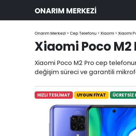
ONARIM MERKEZI
Onarım Merkezi
>
Cep Telefonu
>
Xiaomi
>
Xiaomi P
Xiaomi Poco M2 
Xiaomi Poco M2 Pro cep telefonu
değişim süreci ve garantili mikro
HIZLI TESLİMAT
UYGUN FİYAT
ÜCRETSİZ