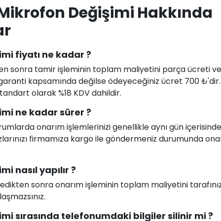
 Mikrofon Değişimi Hakkında
ar
mi fiyatı ne kadar ?
en sonra tamir işleminin toplam maliyetini parça ücreti ve i
uz garanti kapsamında değilse ödeyeceğiniz ücret 700 ₺'dir
 standart olarak %18 KDV dahildir.
mi ne kadar sürer ?
larda onarım işlemlerinizi genellikle aynı gün içerisind
ihazlarınızı firmamıza kargo ile göndermeniz durumunda on
i nasıl yapılır ?
celedikten sonra onarım işleminin toplam maliyetini tarafını
ılaşmazsınız.
i sırasında telefonumdaki bilgiler silinir mi ?