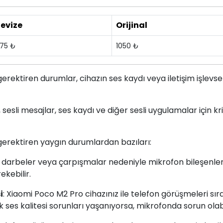
evize
Orijinal
75 ₺
1050 ₺
erektiren durumlar, cihazın ses kaydı veya iletişim işlevsel
esli mesajlar, ses kaydı ve diğer sesli uygulamalar için kri
erektiren yaygın durumlardan bazıları:
, darbeler veya çarpışmalar nedeniyle mikrofon bileşenler
kebilir.
i
: Xiaomi Poco M2 Pro cihazınız ile telefon görüşmeleri sır
 ses kalitesi sorunları yaşanıyorsa, mikrofonda sorun olabi