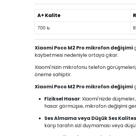
A+ Kalite
R
700 ₺
8
Xiaomi Poco M2 Pro mikrofon değişimi
g
kaybetmesi nedeniyle ortaya çıkar.
Xiaomi'nizin mikrofonu telefon görüşmeleri, s
öneme sahiptir.
Xiaomi Poco M2 Pro mikrofon değişimi
g
Fiziksel Hasar
: Xiaomi'nizde düşmeler
hasar görmüşse, mikrofon değişimi gere
Ses Almama veya Düşük Ses Kalites
karşı tarafın sizi duymaması veya düşük