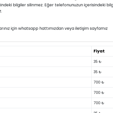
deki bilgiler silinmez. Eğer telefonunuzun içerisindeki bilg
z.
nlarınız için whatsapp hattımızdan veya iletişim sayfamız
Fiyat
35 ₺
35 ₺
700 ₺
700 ₺
700 ₺