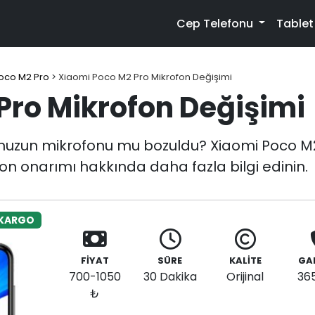
Cep Telefonu
Table
oco M2 Pro
>
Xiaomi Poco M2 Pro Mikrofon Değişimi
Pro Mikrofon Değişimi
nuzun mikrofonu mu bozuldu? Xiaomi Poco M2 
fon onarımı hakkında daha fazla bilgi edinin.
 KARGO
FİYAT
SÜRE
KALİTE
GA
700-1050
30 Dakika
Orijinal
36
₺