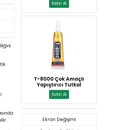
Satın Al
liğini
tik
T-8000 Çok Amaçlı
Yapıştırıcı Tutkal
i
Satın Al
asında
Ekran Değişimi
lir.