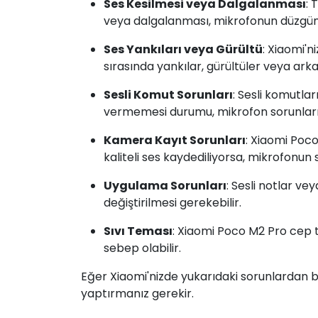
Ses Kesilmesi veya Dalgalanması
: 
veya dalgalanması, mikrofonun düzgün ça
Ses Yankıları veya Gürültü
: Xiaomi'
sırasında yankılar, gürültüler veya arka 
Sesli Komut Sorunları
: Sesli komutl
vermemesi durumu, mikrofon sorunların
Kamera Kayıt Sorunları
: Xiaomi Poc
kaliteli ses kaydediliyorsa, mikrofonun 
Uygulama Sorunları
: Sesli notlar v
değiştirilmesi gerekebilir.
Sıvı Teması
: Xiaomi Poco M2 Pro cep
sebep olabilir.
Eğer Xiaomi'nizde yukarıdaki sorunlardan bi
yaptırmanız gerekir.