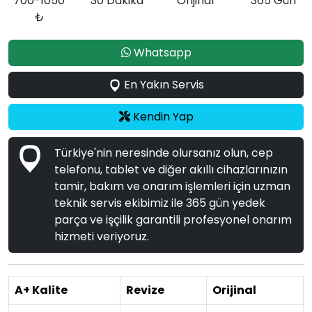
700-1050
30 Dakika
Orijinal
365 Gün
₺
Whatsapp
En Yakın Servis
Kendin Yap
Türkiye'nin neresinde olursanız olun, cep
telefonu, tablet ve diğer akıllı cihazlarınızın
tamir, bakım ve onarım işlemleri için uzman
teknik servis ekibimiz ile 365 gün yedek
parça ve işçilik garantili profesyonel onarım
hizmeti veriyoruz.
A+ Kalite
Revize
Orijinal