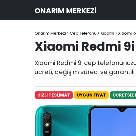
ONARIM MERKEZI
Onarım Merkezi
>
Cep Telefonu
>
Xiaomi
>
Xiaomi R
Xiaomi Redmi 9i
Xiaomi Redmi 9i cep telefonunuz
ücreti, değişim süreci ve garantil
HIZLI TESLİMAT
UYGUN FİYAT
ÜCRETSİZ