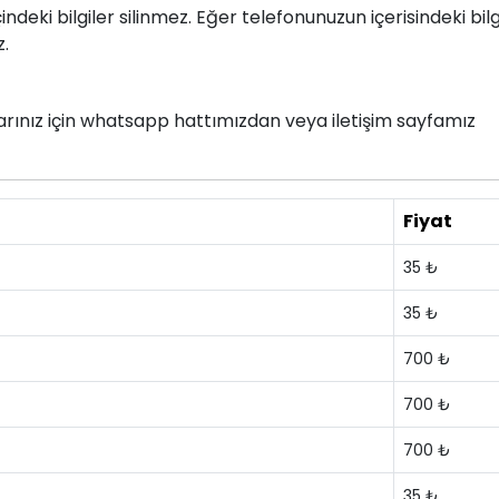
deki bilgiler silinmez. Eğer telefonunuzun içerisindeki bilg
z.
nlarınız için whatsapp hattımızdan veya iletişim sayfamız
Fiyat
35 ₺
35 ₺
700 ₺
700 ₺
700 ₺
35 ₺