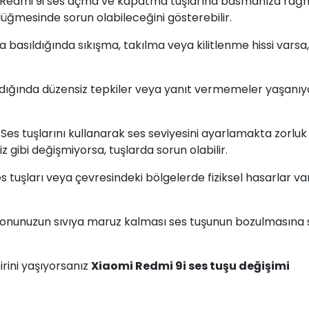
i Redmi 9i ses açma ve kapatma tuşlarına basmanıza ra
üğmesinde sorun olabileceğini gösterebilir.
na basıldığında sıkışma, takılma veya kilitlenme hissi varsa
ıldığında düzensiz tepkiler veya yanıt vermemeler yaşanıy
: Ses tuşlarını kullanarak ses seviyesini ayarlamakta zorluk
z gibi değişmiyorsa, tuşlarda sorun olabilir.
ses tuşları veya çevresindeki bölgelerde fiziksel hasarlar va
efonunuzun sıvıya maruz kalması ses tuşunun bozulmasına
rini yaşıyorsanız
Xiaomi Redmi 9i ses tuşu değişimi