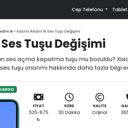
Cep Telefonu
Table
edmi 9i
>
Xiaomi Redmi 9i Ses Tuşu Değişimi
 Ses Tuşu Değişimi
un ses açma kapatma tuşu mu bozuldu? Xiaom
i ses tuşu onarımı hakkında daha fazla bilgi ed
 KARGO
FİYAT
SÜRE
KALİTE
GA
525-875
30 Dakika
Orijinal
36
₺