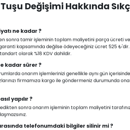
 Tuşu Değişimi Hakkında Sık
iyatı ne kadar ?
en sonra tamir işleminin toplam maliyetini parça ücreti ve i
uz garanti kapsamında değilse ödeyeceğiniz ücret 525 ₺'dir
 standart olarak %18 KDV dahildir.
e kadar sürer ?
larda onarım işlemlerinizi genellikle aynı gün içerisind
ihazlarınızı firmamıza kargo ile göndermeniz durumunda on
sıl yapılır ?
celedikten sonra onarım işleminin toplam maliyetini tarafını
ılaşmazsınız.
rasında telefonumdaki bilgiler silinir mi ?