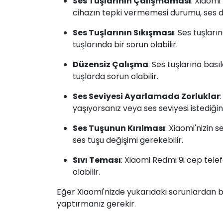
Ses Tuşlarının Çalışmaması
: Xiaom
cihazın tepki vermemesi durumu, ses d
Ses Tuşlarının Sıkışması
: Ses tuşları
tuşlarında bir sorun olabilir.
Düzensiz Çalışma
: Ses tuşlarına bas
tuşlarda sorun olabilir.
Ses Seviyesi Ayarlamada Zorluklar
yaşıyorsanız veya ses seviyesi istediğini
Ses Tuşunun Kırılması
: Xiaomi'nizin 
ses tuşu değişimi gerekebilir.
Sıvı Teması
: Xiaomi Redmi 9i cep tel
olabilir.
Eğer Xiaomi'nizde yukarıdaki sorunlardan bi
yaptırmanız gerekir.