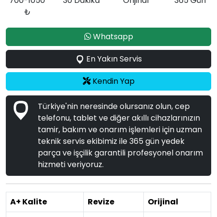
700-1050
30 Dakika
Orijinal
365 Gün
₺
Whatsapp
En Yakın Servis
Kendin Yap
Türkiye'nin neresinde olursanız olun, cep
telefonu, tablet ve diğer akıllı cihazlarınızın
tamir, bakım ve onarım işlemleri için uzman
teknik servis ekibimiz ile 365 gün yedek
parça ve işçilik garantili profesyonel onarım
hizmeti veriyoruz.
A+ Kalite
Revize
Orijinal