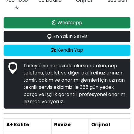
700-1050
30 Dakika
Orijinal
365 Gün
₺
Whatsapp
En Yakın Servis
Kendin Yap
Türkiye'nin neresinde olursanız olun, cep
telefonu, tablet ve diğer akıllı cihazlarınızın
tamir, bakım ve onarım işlemleri için uzman
teknik servis ekibimiz ile 365 gün yedek
parça ve işçilik garantili profesyonel onarım
hizmeti veriyoruz.
A+ Kalite
Revize
Orijinal