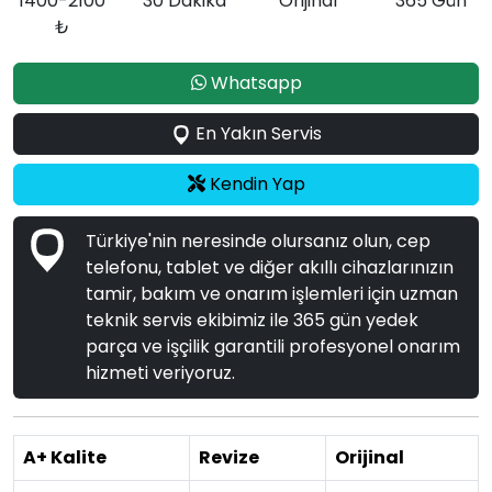
1400-2100
30 Dakika
Orijinal
365 Gün
₺
Whatsapp
En Yakın Servis
Kendin Yap
Türkiye'nin neresinde olursanız olun, cep
telefonu, tablet ve diğer akıllı cihazlarınızın
tamir, bakım ve onarım işlemleri için uzman
teknik servis ekibimiz ile 365 gün yedek
parça ve işçilik garantili profesyonel onarım
hizmeti veriyoruz.
A+ Kalite
Revize
Orijinal