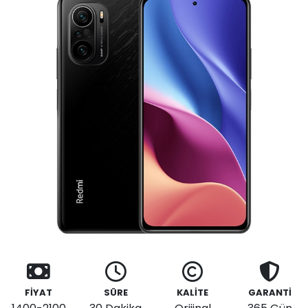
FİYAT
SÜRE
KALİTE
GARANTİ