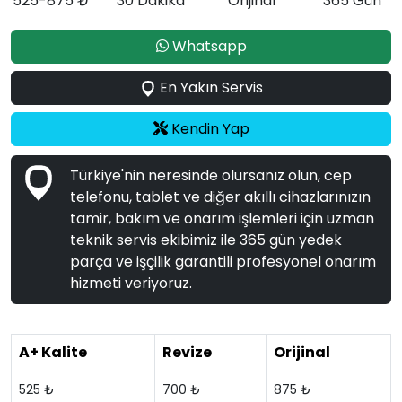
525-875 ₺
30 Dakika
Orijinal
365 Gün
Whatsapp
En Yakın Servis
Kendin Yap
Türkiye'nin neresinde olursanız olun, cep
telefonu, tablet ve diğer akıllı cihazlarınızın
tamir, bakım ve onarım işlemleri için uzman
teknik servis ekibimiz ile 365 gün yedek
parça ve işçilik garantili profesyonel onarım
hizmeti veriyoruz.
A+ Kalite
Revize
Orijinal
525 ₺
700 ₺
875 ₺