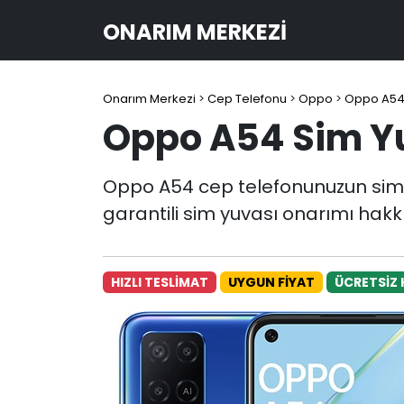
ONARIM MERKEZI
Onarım Merkezi
>
Cep Telefonu
>
Oppo
>
Oppo A5
Oppo A54 Sim Y
Oppo A54 cep telefonunuzun sim y
garantili sim yuvası onarımı hakkı
HIZLI TESLİMAT
UYGUN FİYAT
ÜCRETSİZ