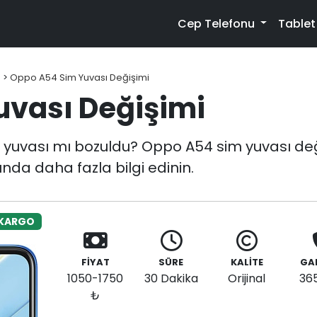
Cep Telefonu
Table
4
>
Oppo A54 Sim Yuvası Değişimi
uvası Değişimi
uvası mı bozuldu? Oppo A54 sim yuvası değiş
nda daha fazla bilgi edinin.
 KARGO
FİYAT
SÜRE
KALİTE
GA
1050-1750
30 Dakika
Orijinal
36
₺