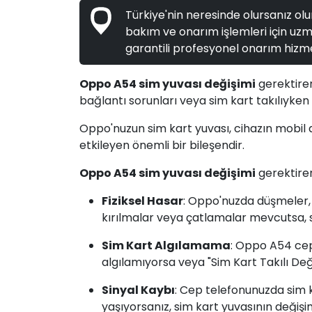
Türkiye'nin neresinde olursanız olun
bakım ve onarım işlemleri için uzma
garantili profesyonel onarım hizme
Oppo A54 sim yuvası değişimi
gerektiren
bağlantı sorunları veya sim kart takılıyken 
Oppo'nuzun sim kart yuvası, cihazın mobil 
etkileyen önemli bir bileşendir.
Oppo A54 sim yuvası değişimi
gerektiren
Fiziksel Hasar
: Oppo'nuzda düşmeler,
kırılmalar veya çatlamalar mevcutsa, s
Sim Kart Algılamama
: Oppo A54 cep
algılamıyorsa veya "Sim Kart Takılı Değil
Sinyal Kaybı
: Cep telefonunuzda sim k
yaşıyorsanız, sim kart yuvasının değişim