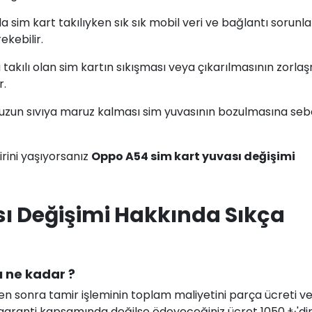
 sim kart takılıyken sık sık mobil veri ve bağlantı sorunla
ekebilir.
 takılı olan sim kartın sıkışması veya çıkarılmasının zorla
r.
uzun sıvıya maruz kalması sim yuvasının bozulmasına se
rini yaşıyorsanız
Oppo A54 sim kart yuvası değişimi
ı Değişimi Hakkında Sıkça
ı ne kadar ?
en sonra tamir işleminin toplam maliyetini parça ücreti ve i
uz garanti kapsamında değilse ödeyeceğiniz ücret 1050 ₺'di