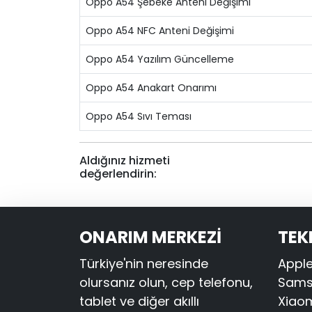
Oppo A54 Şebeke Anteni Değişimi
Oppo A54 NFC Anteni Değişimi
Oppo A54 Yazılım Güncelleme
Oppo A54 Anakart Onarımı
Oppo A54 Sıvı Teması
Aldığınız hizmeti
değerlendirin:
ONARIM MERKEZİ
TEK
Türkiye'nin neresinde
Apple
olursanız olun, cep telefonu,
Samsu
tablet ve diğer akıllı
Xiaom