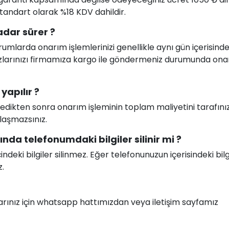
 standart olarak %18 KDV dahildir.
dar sürer ?
larda onarım işlemlerinizi genellikle aynı gün içerisind
ihazlarınızı firmamıza kargo ile göndermeniz durumunda on
yapılır ?
celedikten sonra onarım işleminin toplam maliyetini tarafını
ılaşmazsınız.
nda telefonumdaki bilgiler silinir mi ?
deki bilgiler silinmez. Eğer telefonunuzun içerisindeki bilg
z.
nlarınız için whatsapp hattımızdan veya iletişim sayfamız