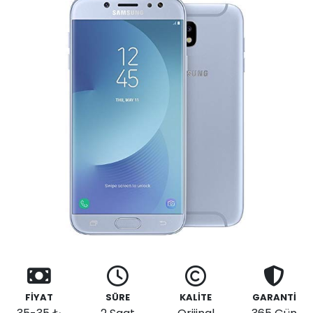
FİYAT
SÜRE
KALİTE
GARANTİ