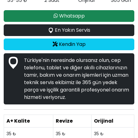
35-35 ₺
2 Saat
Orijinal
365 Gün
Whatsapp
En Yakın Servis
Kendin Yap
Türkiye'nin neresinde olursanız olun, cep
telefonu, tablet ve diğer akıllı cihazlarınızın
tamir, bakım ve onarım işlemleri için uzman
teknik servis ekibimiz ile 365 gün yedek
parça ve işçilik garantili profesyonel onarım
hizmeti veriyoruz.
A+ Kalite
Revize
Orijinal
35 ₺
35 ₺
35 ₺