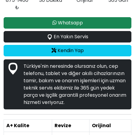
875-1400
30 Dakika
Orijinal
365 Gün
₺
Whatsapp
En Yakın Servis
Kendin Yap
Türkiye'nin neresinde olursanız olun, cep
telefonu, tablet ve diğer akıllı cihazlarınızın
tamir, bakım ve onarım işlemleri için uzman
teknik servis ekibimiz ile 365 gün yedek
parça ve işçilik garantili profesyonel onarım
hizmeti veriyoruz.
A+ Kalite
Revize
Orijinal