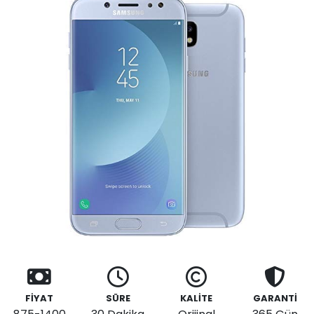
FİYAT
SÜRE
KALİTE
GARANTİ